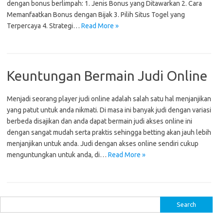
dengan bonus berlimpah: 1. Jenis Bonus yang Ditawarkan 2. Cara
Memanfaatkan Bonus dengan Bijak 3. Pilih Situs Togel yang
Terpercaya 4. Strategi…
Read More »
Keuntungan Bermain Judi Online
Menjadi seorang player judi online adalah salah satu hal menjanjikan
yang patut untuk anda nikmati. Di masa ini banyak judi dengan variasi
berbeda disajikan dan anda dapat bermain judi akses online ini
dengan sangat mudah serta praktis sehingga betting akan jauh lebih
menjanjikan untuk anda. Judi dengan akses online sendiri cukup
menguntungkan untuk anda, di…
Read More »
S
e