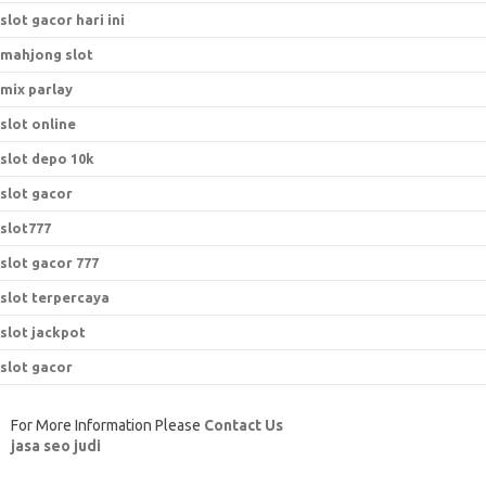
slot gacor hari ini
mahjong slot
mix parlay
slot online
slot depo 10k
slot gacor
slot777
slot gacor 777
slot terpercaya
slot jackpot
slot gacor
For More Information Please
Contact Us
jasa seo judi