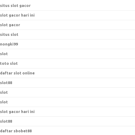
situs slot gacor
slot gacor hari ini
slot gacor
situs slot
nongki99
slot
toto slot
daftar slot online
slot88
slot
slot
slot gacor hari ini
slot88
daftar sbobet88