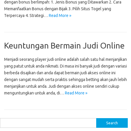
dengan bonus berlimpah: 1. Jenis Bonus yang Ditawarkan 2. Cara
Memanfaatkan Bonus dengan Bijak 3. Pilih Situs Togel yang
Terpercaya 4. Strategi…
Read More »
Keuntungan Bermain Judi Online
Menjadi seorang player judi online adalah salah satu hal menjanjikan
yang patut untuk anda nikmati. Di masa ini banyak judi dengan variasi
berbeda disajikan dan anda dapat bermain judi akses online ini
dengan sangat mudah serta praktis sehingga betting akan jauh lebih
menjanjikan untuk anda. Judi dengan akses online sendiri cukup
menguntungkan untuk anda, di…
Read More »
S
e