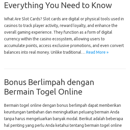
Everything You Need to Know
What Are Slot Cards? Slot cards are digital or physical tools used in
casinos to track player activity, reward loyalty, and enhance the
overall gaming experience. They function as a form of digital
currency within the casino ecosystem, allowing users to
accumulate points, access exclusive promotions, and even convert
balances into real money. Unlike traditional…
Read More »
Bonus Berlimpah dengan
Bermain Togel Online
Bermain togel online dengan bonus berlimpah dapat memberikan
keuntungan tambahan dan meningkatkan peluang bermain Anda
tanpa harus mengeluarkan banyak modal. Berikut adalah beberapa
hal penting yang perlu Anda ketahui tentang bermain togel online