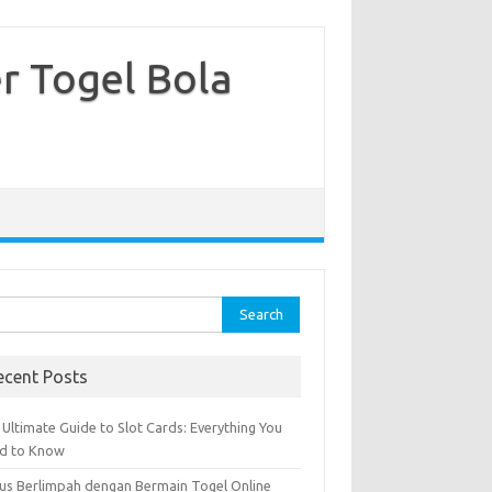
er Togel Bola
rch
ecent Posts
Ultimate Guide to Slot Cards: Everything You
d to Know
us Berlimpah dengan Bermain Togel Online