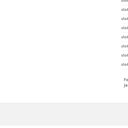
slo
slo
slo
slo
slo
slo
slo
slo
Fo
ja