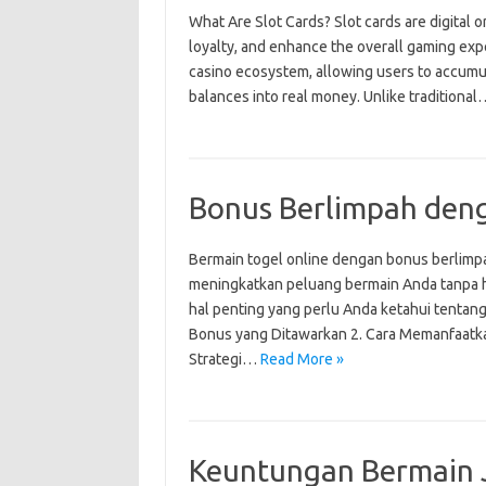
What Are Slot Cards? Slot cards are digital or
loyalty, and enhance the overall gaming expe
casino ecosystem, allowing users to accumu
balances into real money. Unlike traditiona
Bonus Berlimpah deng
Bermain togel online dengan bonus berlim
meningkatkan peluang bermain Anda tanpa h
hal penting yang perlu Anda ketahui tentang
Bonus yang Ditawarkan 2. Cara Memanfaatkan
Strategi…
Read More »
Keuntungan Bermain 