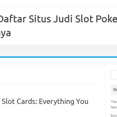
Daftar Situs Judi Slot Pok
aya
Sea
O
for:
R
 Slot Cards: Everything You
The 
Nee
Bon