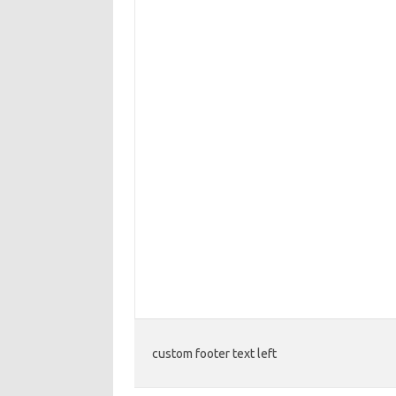
custom footer text left