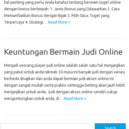
hal penting yang perlu Anda ketahui tentang bermain togel online
dengan bonus berlimpah: 1. Jenis Bonus yang Ditawarkan 2. Cara
Memanfaatkan Bonus dengan Bijak 3. Pilih Situs Togel yang
Terpercaya 4. Strategi…
Read More »
Keuntungan Bermain Judi Online
Menjadi seorang player judi online adalah salah satu hal menjanjikan
yang patut untuk anda nikmati. Di masa ini banyak judi dengan variasi
berbeda disajikan dan anda dapat bermain judi akses online ini
dengan sangat mudah serta praktis sehingga betting akan jauh lebih
menjanjikan untuk anda. Judi dengan akses online sendiri cukup
menguntungkan untuk anda, di…
Read More »
S