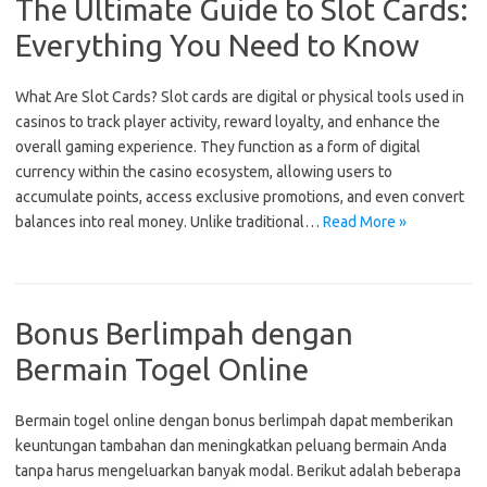
The Ultimate Guide to Slot Cards:
Everything You Need to Know
What Are Slot Cards? Slot cards are digital or physical tools used in
casinos to track player activity, reward loyalty, and enhance the
overall gaming experience. They function as a form of digital
currency within the casino ecosystem, allowing users to
accumulate points, access exclusive promotions, and even convert
balances into real money. Unlike traditional…
Read More »
Bonus Berlimpah dengan
Bermain Togel Online
Bermain togel online dengan bonus berlimpah dapat memberikan
keuntungan tambahan dan meningkatkan peluang bermain Anda
tanpa harus mengeluarkan banyak modal. Berikut adalah beberapa