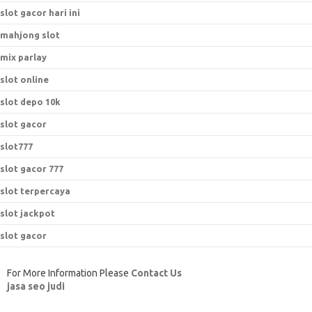
slot gacor hari ini
mahjong slot
mix parlay
slot online
slot depo 10k
slot gacor
slot777
slot gacor 777
slot terpercaya
slot jackpot
slot gacor
For More Information Please
Contact Us
jasa seo judi