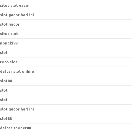
situs slot gacor
slot gacor hari ini
slot gacor
situs slot
nongki99
slot
toto slot
daftar slot online
slot88
slot
slot
slot gacor hari ini
slot88
daftar sbobet88