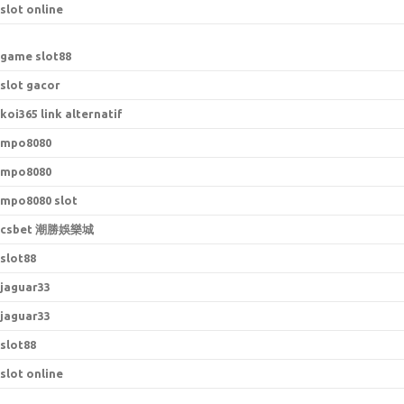
slot online
game slot88
slot gacor
koi365 link alternatif
mpo8080
mpo8080
mpo8080 slot
csbet 潮勝娛樂城
slot88
jaguar33
jaguar33
slot88
slot online