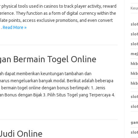
 physical tools used in casinos to track player activity, reward
Keu
rience. They function as a form of digital currency within the
late points, access exclusive promotions, and even convert
slo
l…
Read More »
slo
slo
mej
an Bermain Togel Online
hk
pah dapat memberikan keuntungan tambahan dan
hk
arus mengeluarkan banyak modal. Berikut adalah beberapa
hk
 bermain togel online dengan bonus berlimpah: 1. Jenis
 Bonus dengan Bijak 3. Pilih Situs Togel yang Terpercaya 4.
slo
slo
gam
Judi Online
slo