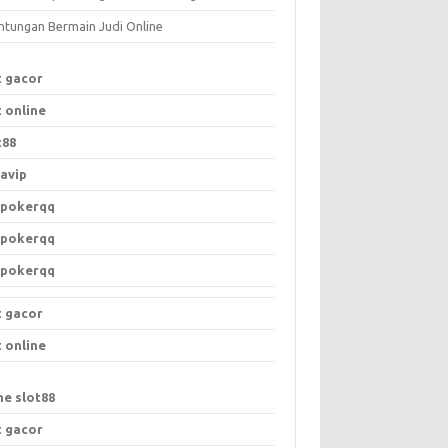
ntungan Bermain Judi Online
t gacor
t online
t88
avip
bpokerqq
bpokerqq
bpokerqq
t gacor
t online
e slot88
t gacor