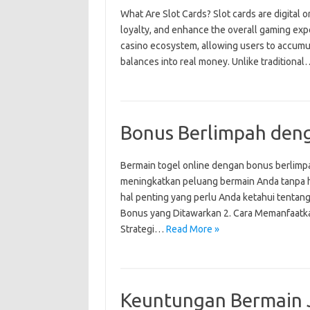
What Are Slot Cards? Slot cards are digital or
loyalty, and enhance the overall gaming expe
casino ecosystem, allowing users to accumu
balances into real money. Unlike traditiona
Bonus Berlimpah deng
Bermain togel online dengan bonus berlim
meningkatkan peluang bermain Anda tanpa h
hal penting yang perlu Anda ketahui tentang
Bonus yang Ditawarkan 2. Cara Memanfaatkan
Strategi…
Read More »
Keuntungan Bermain 