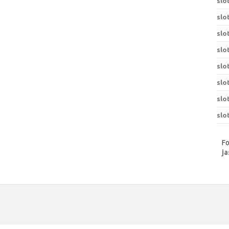
slo
slo
slo
slo
slo
slo
slo
slo
Fo
ja