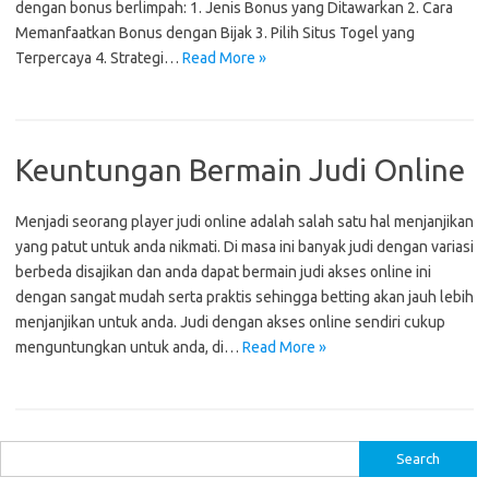
dengan bonus berlimpah: 1. Jenis Bonus yang Ditawarkan 2. Cara
Memanfaatkan Bonus dengan Bijak 3. Pilih Situs Togel yang
Terpercaya 4. Strategi…
Read More »
Keuntungan Bermain Judi Online
Menjadi seorang player judi online adalah salah satu hal menjanjikan
yang patut untuk anda nikmati. Di masa ini banyak judi dengan variasi
berbeda disajikan dan anda dapat bermain judi akses online ini
dengan sangat mudah serta praktis sehingga betting akan jauh lebih
menjanjikan untuk anda. Judi dengan akses online sendiri cukup
menguntungkan untuk anda, di…
Read More »
S
e