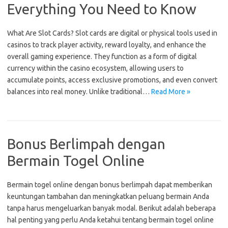
Everything You Need to Know
What Are Slot Cards? Slot cards are digital or physical tools used in
casinos to track player activity, reward loyalty, and enhance the
overall gaming experience. They function as a form of digital
currency within the casino ecosystem, allowing users to
accumulate points, access exclusive promotions, and even convert
balances into real money. Unlike traditional…
Read More »
Bonus Berlimpah dengan
Bermain Togel Online
Bermain togel online dengan bonus berlimpah dapat memberikan
keuntungan tambahan dan meningkatkan peluang bermain Anda
tanpa harus mengeluarkan banyak modal. Berikut adalah beberapa
hal penting yang perlu Anda ketahui tentang bermain togel online