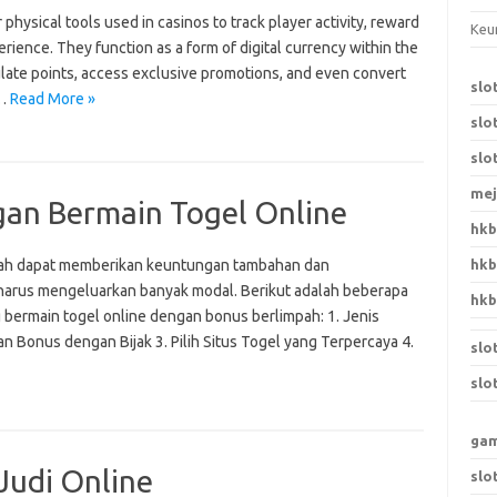
 physical tools used in casinos to track player activity, reward
Keu
rience. They function as a form of digital currency within the
late points, access exclusive promotions, and even convert
slo
l…
Read More »
slo
slo
mej
an Bermain Togel Online
hk
pah dapat memberikan keuntungan tambahan dan
hk
arus mengeluarkan banyak modal. Berikut adalah beberapa
hk
 bermain togel online dengan bonus berlimpah: 1. Jenis
 Bonus dengan Bijak 3. Pilih Situs Togel yang Terpercaya 4.
slo
slo
gam
Judi Online
slo