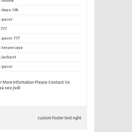
t online
t depo 10k
t gacor
t777
t gacor 777
t terpercaya
t jackpot
t gacor
r More Information Please
Contact Us
sa seo judi
custom footer text right