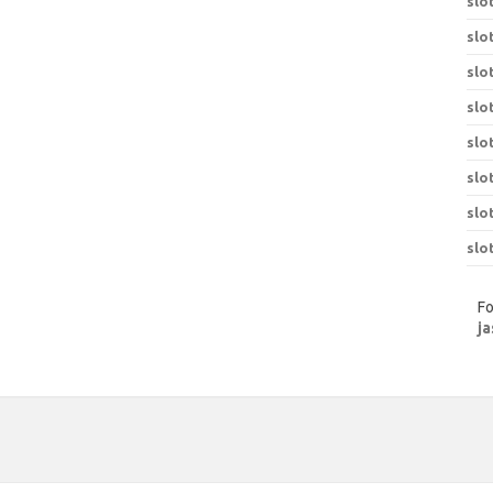
slo
slo
slo
slo
slo
slo
slo
slo
Fo
ja