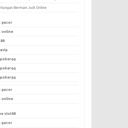
ntungan Bermain Judi Online
t gacor
t online
t88
avip
bpokerqq
bpokerqq
bpokerqq
t gacor
t online
e slot88
t gacor