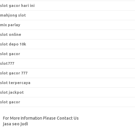
slot gacor hari ini
mahjong slot
mix parlay
slot online
slot depo 10k
slot gacor
slot777
slot gacor 777
slot terpercaya
slot jackpot
slot gacor
For More Information Please
Contact Us
jasa seo judi