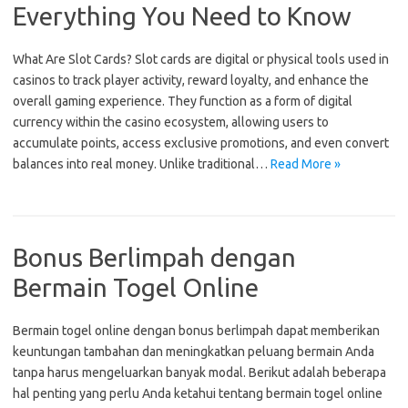
Everything You Need to Know
What Are Slot Cards? Slot cards are digital or physical tools used in
casinos to track player activity, reward loyalty, and enhance the
overall gaming experience. They function as a form of digital
currency within the casino ecosystem, allowing users to
accumulate points, access exclusive promotions, and even convert
balances into real money. Unlike traditional…
Read More »
Bonus Berlimpah dengan
Bermain Togel Online
Bermain togel online dengan bonus berlimpah dapat memberikan
keuntungan tambahan dan meningkatkan peluang bermain Anda
tanpa harus mengeluarkan banyak modal. Berikut adalah beberapa
hal penting yang perlu Anda ketahui tentang bermain togel online