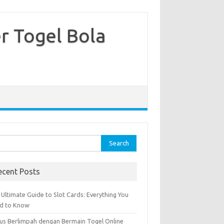
er Togel Bola
rch
ecent Posts
Ultimate Guide to Slot Cards: Everything You
d to Know
us Berlimpah dengan Bermain Togel Online