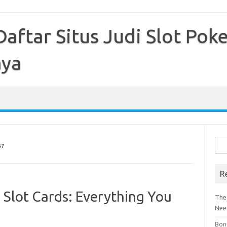
Daftar Situs Judi Slot Pok
aya
Sea
57
for:
R
 Slot Cards: Everything You
The 
Nee
Bon