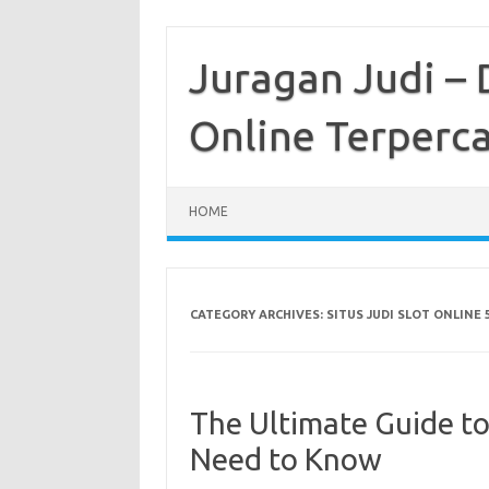
Skip
to
content
Juragan Judi – 
Online Terperc
HOME
CATEGORY ARCHIVES:
SITUS JUDI SLOT ONLINE 
The Ultimate Guide to
Need to Know