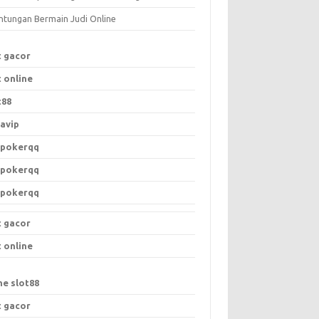
ntungan Bermain Judi Online
t gacor
t online
t88
avip
bpokerqq
bpokerqq
bpokerqq
t gacor
t online
e slot88
t gacor