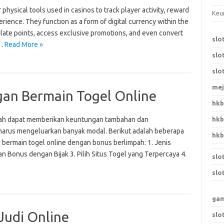
 physical tools used in casinos to track player activity, reward
Keu
rience. They function as a form of digital currency within the
late points, access exclusive promotions, and even convert
slo
l…
Read More »
slo
slo
mej
an Bermain Togel Online
hk
pah dapat memberikan keuntungan tambahan dan
hk
arus mengeluarkan banyak modal. Berikut adalah beberapa
hk
 bermain togel online dengan bonus berlimpah: 1. Jenis
 Bonus dengan Bijak 3. Pilih Situs Togel yang Terpercaya 4.
slo
slo
gam
Judi Online
slo