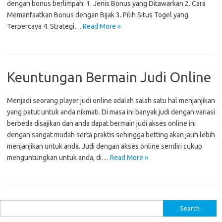
dengan bonus berlimpah: 1. Jenis Bonus yang Ditawarkan 2. Cara
Memanfaatkan Bonus dengan Bijak 3. Pilih Situs Togel yang
Terpercaya 4. Strategi…
Read More »
Keuntungan Bermain Judi Online
Menjadi seorang player judi online adalah salah satu hal menjanjikan
yang patut untuk anda nikmati. Di masa ini banyak judi dengan variasi
berbeda disajikan dan anda dapat bermain judi akses online ini
dengan sangat mudah serta praktis sehingga betting akan jauh lebih
menjanjikan untuk anda. Judi dengan akses online sendiri cukup
menguntungkan untuk anda, di…
Read More »
S
e