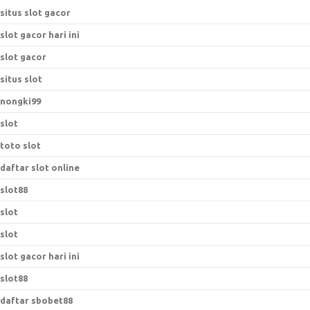
situs slot gacor
slot gacor hari ini
slot gacor
situs slot
nongki99
slot
toto slot
daftar slot online
slot88
slot
slot
slot gacor hari ini
slot88
daftar sbobet88