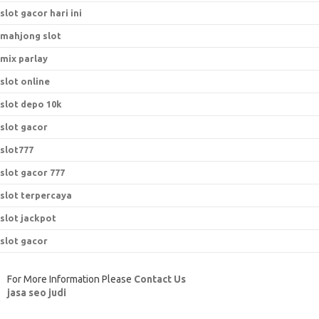
slot gacor hari ini
mahjong slot
mix parlay
slot online
slot depo 10k
slot gacor
slot777
slot gacor 777
slot terpercaya
slot jackpot
slot gacor
For More Information Please
Contact Us
jasa seo judi