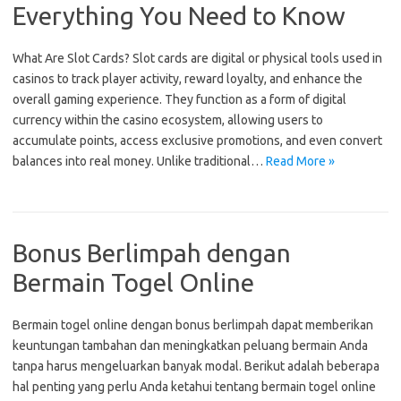
Everything You Need to Know
What Are Slot Cards? Slot cards are digital or physical tools used in
casinos to track player activity, reward loyalty, and enhance the
overall gaming experience. They function as a form of digital
currency within the casino ecosystem, allowing users to
accumulate points, access exclusive promotions, and even convert
balances into real money. Unlike traditional…
Read More »
Bonus Berlimpah dengan
Bermain Togel Online
Bermain togel online dengan bonus berlimpah dapat memberikan
keuntungan tambahan dan meningkatkan peluang bermain Anda
tanpa harus mengeluarkan banyak modal. Berikut adalah beberapa
hal penting yang perlu Anda ketahui tentang bermain togel online