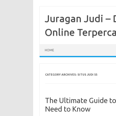
Skip
to
content
Juragan Judi – 
Online Terperc
HOME
CATEGORY ARCHIVES:
SITUS JUDI 55
The Ultimate Guide to
Need to Know