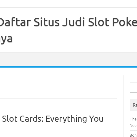
Daftar Situs Judi Slot Pok
aya
Sea
for:
R
 Slot Cards: Everything You
The 
Nee
Bon