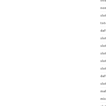
sit
non
slo
tot
daf
slo
slo
slo
slo
slo
daf
slo
mah
mix