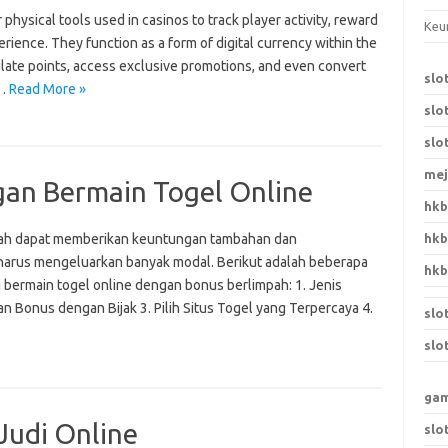
 physical tools used in casinos to track player activity, reward
Keu
rience. They function as a form of digital currency within the
late points, access exclusive promotions, and even convert
slo
l…
Read More »
slo
slo
mej
an Bermain Togel Online
hk
pah dapat memberikan keuntungan tambahan dan
hk
arus mengeluarkan banyak modal. Berikut adalah beberapa
hk
 bermain togel online dengan bonus berlimpah: 1. Jenis
 Bonus dengan Bijak 3. Pilih Situs Togel yang Terpercaya 4.
slo
slo
gam
Judi Online
slo