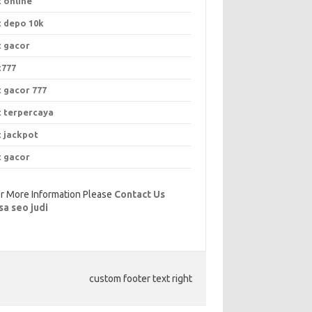
t online
t depo 10k
t gacor
t777
t gacor 777
t terpercaya
t jackpot
t gacor
r More Information Please
Contact Us
sa seo judi
custom footer text right