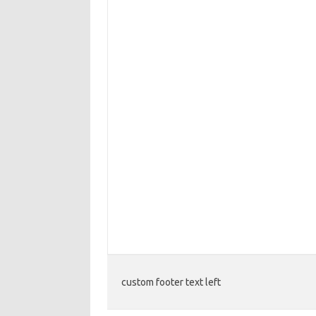
custom footer text left