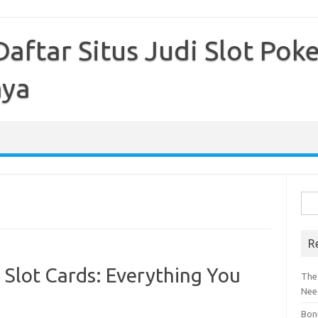
Daftar Situs Judi Slot Pok
aya
Sea
for:
R
 Slot Cards: Everything You
The 
Nee
Bon