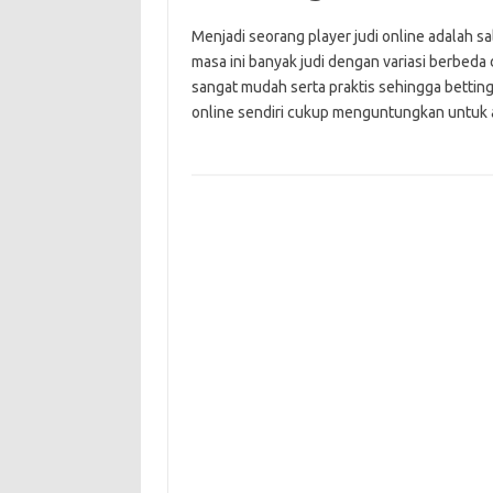
Menjadi seorang player judi online adalah sa
masa ini banyak judi dengan variasi berbeda 
sangat mudah serta praktis sehingga betting
online sendiri cukup menguntungkan untuk