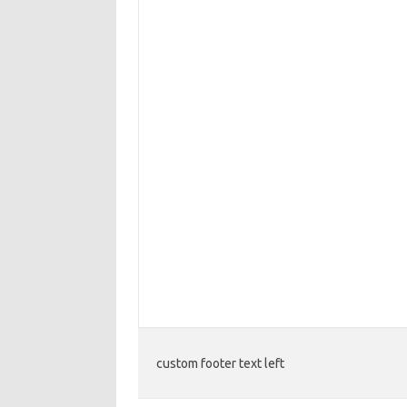
custom footer text left