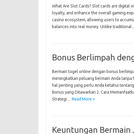
What Are Slot Cards? Slot cards are digital or
loyalty, and enhance the overall gaming expe
casino ecosystem, allowing users to accumu
balances into real money. Unlike traditiona
Bonus Berlimpah deng
Bermain togel online dengan bonus berlim
meningkatkan peluang bermain Anda tanpa h
hal penting yang perlu Anda ketahui tentang
Bonus yang Ditawarkan 2. Cara Memanfaatkan
Strategi…
Read More »
Keuntungan Bermain 