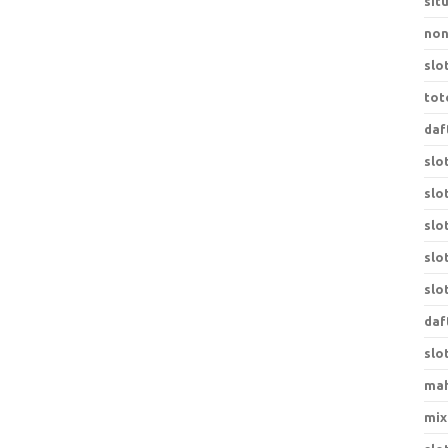
sit
non
slo
tot
daf
slo
slo
slo
slo
slo
daf
slo
mah
mix