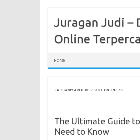
Skip
to
content
Juragan Judi – 
Online Terperc
HOME
CATEGORY ARCHIVES:
SLOT ONLINE 36
The Ultimate Guide to
Need to Know