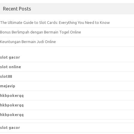
a
Recent Posts
r
c
The Ultimate Guide to Slot Cards: Everything You Need to Know
h
Bonus Berlimpah dengan Bermain Togel Online
f
o
Keuntungan Bermain Judi Online
r
:
slot gacor
slot online
slot88
mejavip
hkbpokerqq
hkbpokerqq
hkbpokerqq
slot gacor