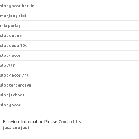
slot gacor hari ini
mahjong slot
mix parlay
slot online
slot depo 10k
slot gacor
slot777
slot gacor 777
slot terpercaya
slot jackpot
slot gacor
For More Information Please
Contact Us
jasa seo judi