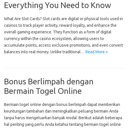
Everything You Need to Know
What Are Slot Cards? Slot cards are digital or physical tools used in
casinos to track player activity, reward loyalty, and enhance the
overall gaming experience. They function as a form of digital
currency within the casino ecosystem, allowing users to
accumulate points, access exclusive promotions, and even convert
balances into real money. Unlike traditional…
Read More »
Bonus Berlimpah dengan
Bermain Togel Online
Bermain togel online dengan bonus berlimpah dapat memberikan
keuntungan tambahan dan meningkatkan peluang bermain Anda
tanpa harus mengeluarkan banyak modal. Berikut adalah beberapa
hal penting yang perlu Anda ketahui tentang bermain togel online