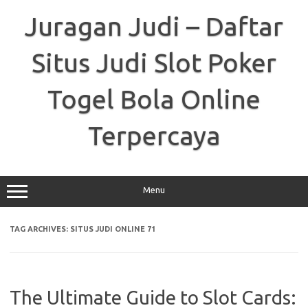
Skip
to
Juragan Judi – Daftar
content
Situs Judi Slot Poker
Togel Bola Online
Terpercaya
Menu
TAG ARCHIVES:
SITUS JUDI ONLINE 71
The Ultimate Guide to Slot Cards: