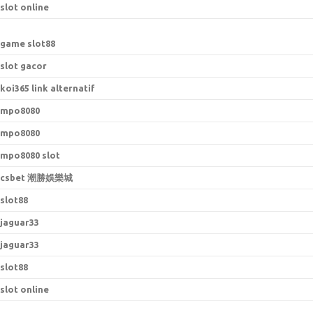
slot online
game slot88
slot gacor
koi365 link alternatif
mpo8080
mpo8080
mpo8080 slot
csbet 潮勝娛樂城
slot88
jaguar33
jaguar33
slot88
slot online