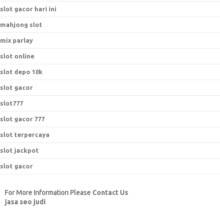
slot gacor hari ini
mahjong slot
mix parlay
slot online
slot depo 10k
slot gacor
slot777
slot gacor 777
slot terpercaya
slot jackpot
slot gacor
For More Information Please
Contact Us
jasa seo judi