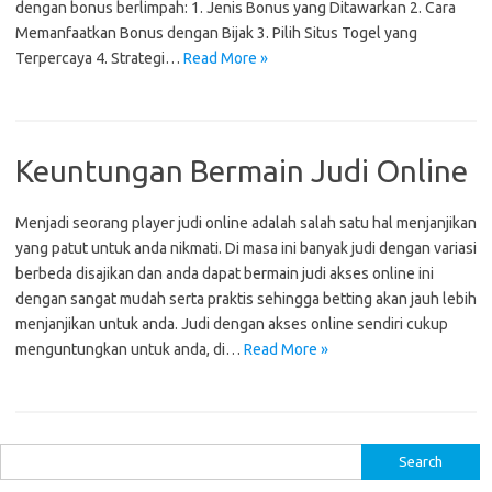
dengan bonus berlimpah: 1. Jenis Bonus yang Ditawarkan 2. Cara
Memanfaatkan Bonus dengan Bijak 3. Pilih Situs Togel yang
Terpercaya 4. Strategi…
Read More »
Keuntungan Bermain Judi Online
Menjadi seorang player judi online adalah salah satu hal menjanjikan
yang patut untuk anda nikmati. Di masa ini banyak judi dengan variasi
berbeda disajikan dan anda dapat bermain judi akses online ini
dengan sangat mudah serta praktis sehingga betting akan jauh lebih
menjanjikan untuk anda. Judi dengan akses online sendiri cukup
menguntungkan untuk anda, di…
Read More »
S
e