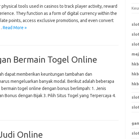
 physical tools used in casinos to track player activity, reward
Keu
rience. They function as a form of digital currency within the
late points, access exclusive promotions, and even convert
slo
l…
Read More »
slo
slo
mej
an Bermain Togel Online
hk
pah dapat memberikan keuntungan tambahan dan
hk
arus mengeluarkan banyak modal. Berikut adalah beberapa
hk
 bermain togel online dengan bonus berlimpah: 1. Jenis
 Bonus dengan Bijak 3. Pilih Situs Togel yang Terpercaya 4.
slo
slo
gam
Judi Online
slo