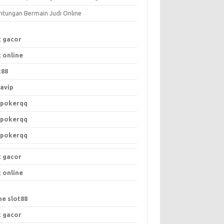
ntungan Bermain Judi Online
t gacor
t online
t88
avip
bpokerqq
bpokerqq
bpokerqq
t gacor
t online
e slot88
t gacor