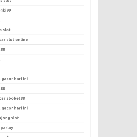
us slot
gki99
t
o slot
tar slot online
t88
t
t
t gacor hari ini
t88
tar sbobet88
t gacor hari ini
jong slot
 parlay