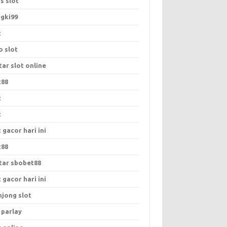
us slot
gki99
t
o slot
tar slot online
t88
t
t
t gacor hari ini
t88
tar sbobet88
t gacor hari ini
jong slot
 parlay