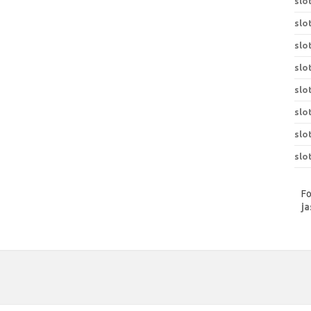
slo
slo
slo
slo
slo
slo
slo
slo
Fo
ja