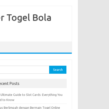
er Togel Bola
rch
ecent Posts
Ultimate Guide to Slot Cards: Everything You
d to Know
us Berlimpah dengan Bermain Togel Online