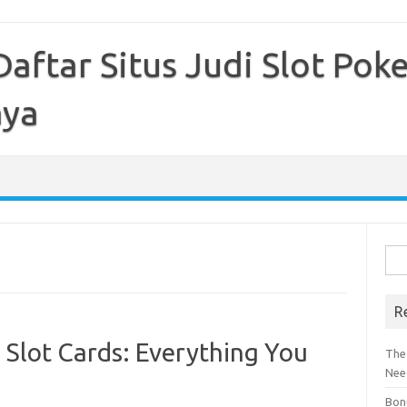
Daftar Situs Judi Slot Pok
aya
Sea
for:
R
 Slot Cards: Everything You
The 
Nee
Bon