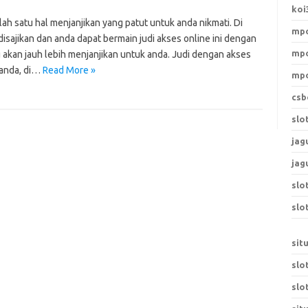
koi
lah satu hal menjanjikan yang patut untuk anda nikmati. Di
mp
disajikan dan anda dapat bermain judi akses online ini dengan
mp
 akan jauh lebih menjanjikan untuk anda. Judi dengan akses
 anda, di…
Read More »
mpo
cs
slo
jag
jag
slo
slo
sit
slo
slo