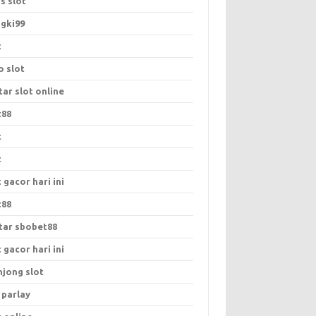
us slot
gki99
t
o slot
tar slot online
t88
t
t
t gacor hari ini
t88
tar sbobet88
t gacor hari ini
jong slot
 parlay