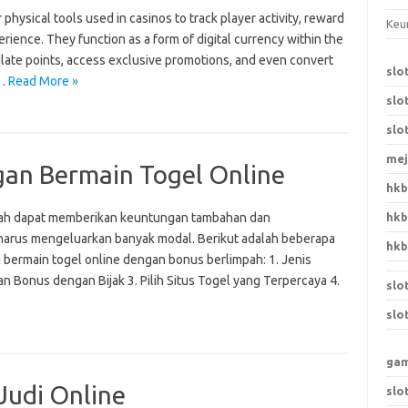
 physical tools used in casinos to track player activity, reward
Keu
rience. They function as a form of digital currency within the
late points, access exclusive promotions, and even convert
slo
l…
Read More »
slo
slo
mej
an Bermain Togel Online
hk
pah dapat memberikan keuntungan tambahan dan
hk
arus mengeluarkan banyak modal. Berikut adalah beberapa
hk
 bermain togel online dengan bonus berlimpah: 1. Jenis
 Bonus dengan Bijak 3. Pilih Situs Togel yang Terpercaya 4.
slo
slo
gam
Judi Online
slo