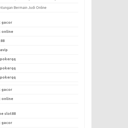
ntungan Bermain Judi Online
t gacor
t online
t88
avip
bpokerqq
bpokerqq
bpokerqq
t gacor
t online
e slot88
t gacor