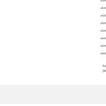
slo
slo
slo
slo
slo
slo
slo
slo
Fo
ja