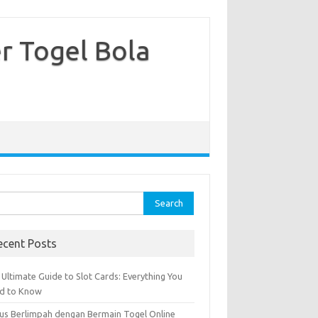
er Togel Bola
rch
ecent Posts
Ultimate Guide to Slot Cards: Everything You
d to Know
us Berlimpah dengan Bermain Togel Online