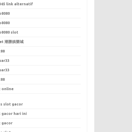
365 link alternatif
o8080
o8080
8080 slot
bet 潮勝娛樂城
t88
uar33
uar33
t88
t online
us slot gacor
t gacor hari ini
t gacor