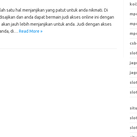
koi
lah satu hal menjanjikan yang patut untuk anda nikmati. Di
mp
disajikan dan anda dapat bermain judi akses online ini dengan
mp
 akan jauh lebih menjanjikan untuk anda. Judi dengan akses
 anda, di…
Read More »
mpo
cs
slo
jag
jag
slo
slo
sit
slo
slo