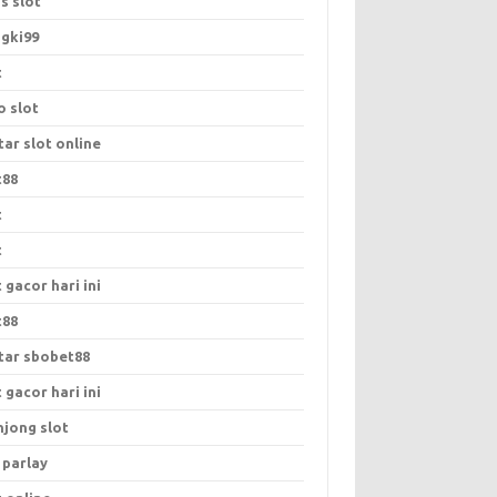
us slot
gki99
t
o slot
tar slot online
t88
t
t
t gacor hari ini
t88
tar sbobet88
t gacor hari ini
jong slot
 parlay