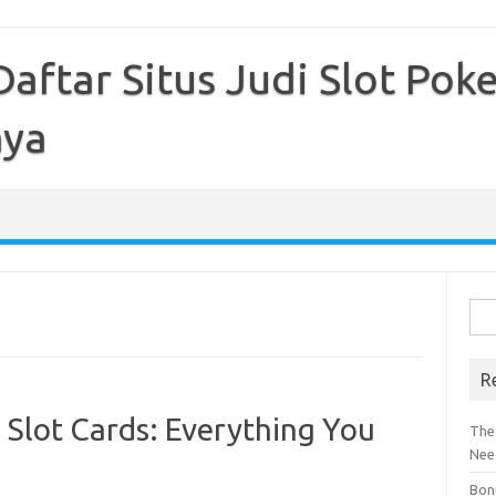
Daftar Situs Judi Slot Pok
aya
Sea
for:
R
 Slot Cards: Everything You
The 
Nee
Bon