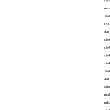
sit
non
slo
tot
daf
slo
slo
slo
slo
slo
daf
slo
mah
mix