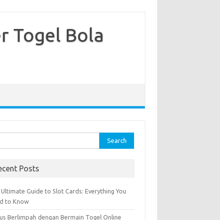
er Togel Bola
rch
ecent Posts
Ultimate Guide to Slot Cards: Everything You
d to Know
us Berlimpah dengan Bermain Togel Online