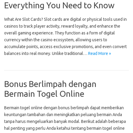
Everything You Need to Know
What Are Slot Cards? Slot cards are digital or physical tools used in
casinos to track player activity, reward loyalty, and enhance the
overall gaming experience. They function as a form of digital
currency within the casino ecosystem, allowing users to
accumulate points, access exclusive promotions, and even convert
balances into real money. Unlike traditional…
Read More »
Bonus Berlimpah dengan
Bermain Togel Online
Bermain togel online dengan bonus berlimpah dapat memberikan
keuntungan tambahan dan meningkatkan peluang bermain Anda
tanpa harus mengeluarkan banyak modal. Berikut adalah beberapa
hal penting yang perlu Anda ketahui tentang bermain togel online