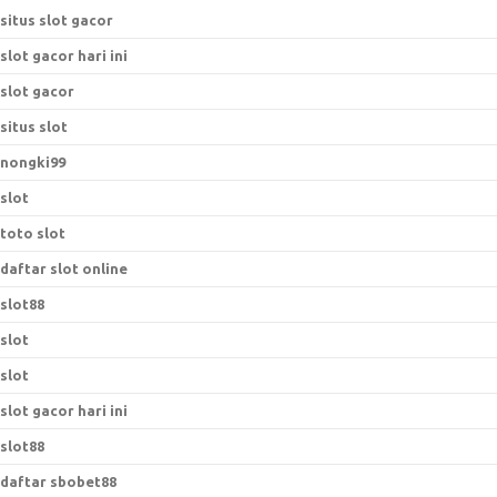
situs slot gacor
slot gacor hari ini
slot gacor
situs slot
nongki99
slot
toto slot
daftar slot online
slot88
slot
slot
slot gacor hari ini
slot88
daftar sbobet88