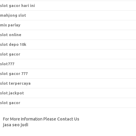
slot gacor hari ini
mahjong slot
mix parlay
slot online
slot depo 10k
slot gacor
slot777
slot gacor 777
slot terpercaya
slot jackpot
slot gacor
For More Information Please
Contact Us
jasa seo judi