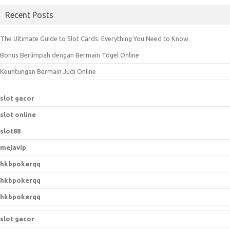
a
Recent Posts
r
c
The Ultimate Guide to Slot Cards: Everything You Need to Know
h
Bonus Berlimpah dengan Bermain Togel Online
f
o
Keuntungan Bermain Judi Online
r
:
slot gacor
slot online
slot88
mejavip
hkbpokerqq
hkbpokerqq
hkbpokerqq
slot gacor