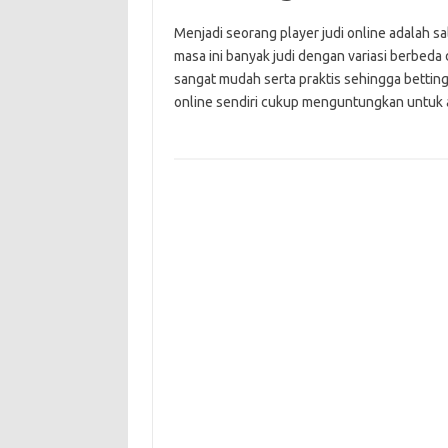
Menjadi seorang player judi online adalah sa
masa ini banyak judi dengan variasi berbeda 
sangat mudah serta praktis sehingga betting
online sendiri cukup menguntungkan untuk