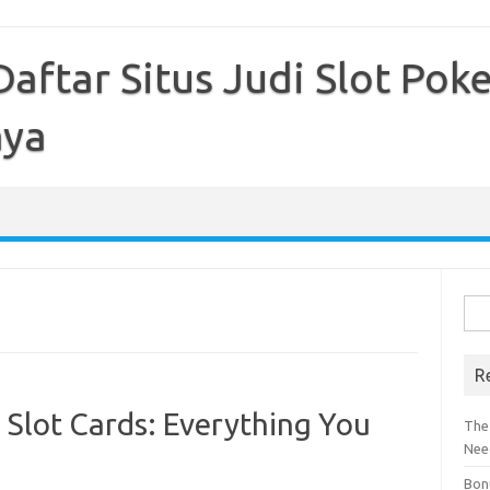
Daftar Situs Judi Slot Pok
aya
Sea
for:
R
 Slot Cards: Everything You
The 
Nee
Bon