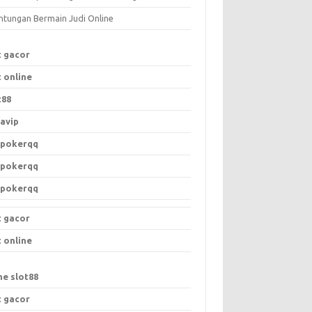
ntungan Bermain Judi Online
t gacor
t online
t88
avip
bpokerqq
bpokerqq
bpokerqq
t gacor
t online
e slot88
t gacor