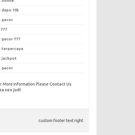
t online
t depo 10k
t gacor
t777
t gacor 777
t terpercaya
t jackpot
t gacor
r More Information Please
Contact Us
sa seo judi
custom footer text right