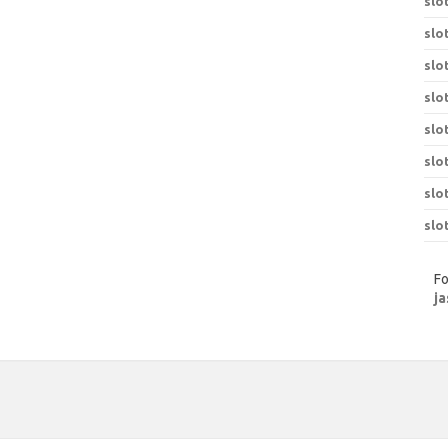
slo
slo
slo
slo
slo
slo
slo
slo
Fo
ja