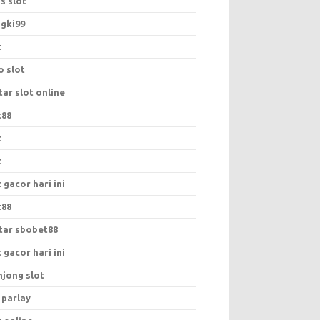
us slot
gki99
t
o slot
tar slot online
t88
t
t
t gacor hari ini
t88
tar sbobet88
t gacor hari ini
jong slot
 parlay