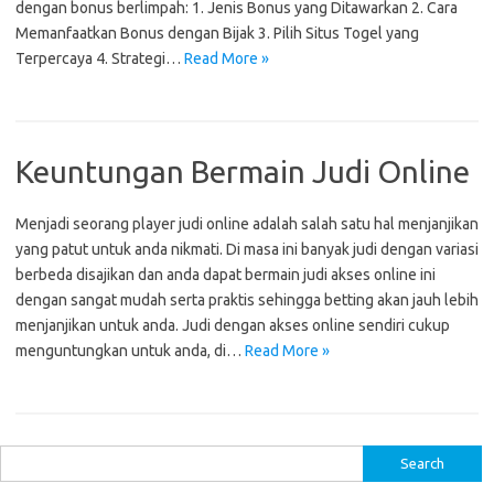
dengan bonus berlimpah: 1. Jenis Bonus yang Ditawarkan 2. Cara
Memanfaatkan Bonus dengan Bijak 3. Pilih Situs Togel yang
Terpercaya 4. Strategi…
Read More »
Keuntungan Bermain Judi Online
Menjadi seorang player judi online adalah salah satu hal menjanjikan
yang patut untuk anda nikmati. Di masa ini banyak judi dengan variasi
berbeda disajikan dan anda dapat bermain judi akses online ini
dengan sangat mudah serta praktis sehingga betting akan jauh lebih
menjanjikan untuk anda. Judi dengan akses online sendiri cukup
menguntungkan untuk anda, di…
Read More »
S
e