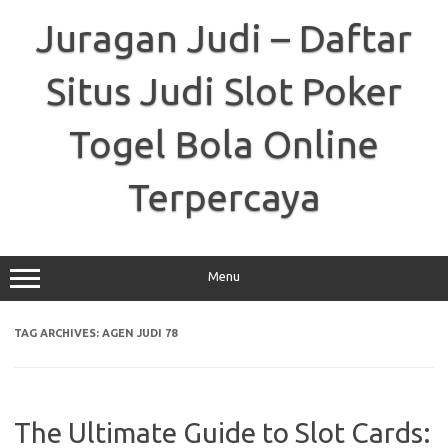
Skip
to
Juragan Judi – Daftar
content
Situs Judi Slot Poker
Togel Bola Online
Terpercaya
Menu
TAG ARCHIVES:
AGEN JUDI 78
The Ultimate Guide to Slot Cards: