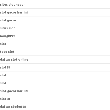
situs slot gacor
slot gacor hari ini
slot gacor
situs slot
nongki99
slot
toto slot
daftar slot online
slot88
slot
slot
slot gacor hari ini
slot88
daftar sbobet88