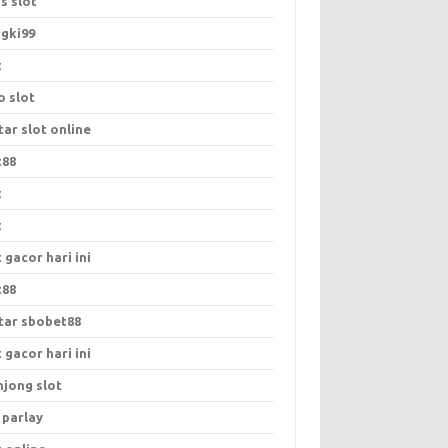
us slot
gki99
t
o slot
tar slot online
t88
t
t
t gacor hari ini
t88
tar sbobet88
t gacor hari ini
jong slot
 parlay