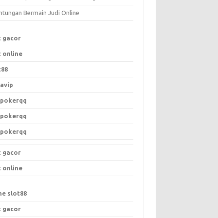
ntungan Bermain Judi Online
t gacor
t online
t88
avip
bpokerqq
bpokerqq
bpokerqq
t gacor
t online
e slot88
t gacor