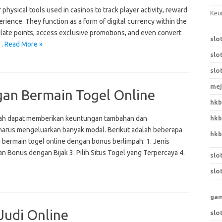
 physical tools used in casinos to track player activity, reward
Keu
rience. They function as a form of digital currency within the
late points, access exclusive promotions, and even convert
slo
l…
Read More »
slo
slo
mej
an Bermain Togel Online
hk
pah dapat memberikan keuntungan tambahan dan
hk
arus mengeluarkan banyak modal. Berikut adalah beberapa
hk
 bermain togel online dengan bonus berlimpah: 1. Jenis
 Bonus dengan Bijak 3. Pilih Situs Togel yang Terpercaya 4.
slo
slo
gam
Judi Online
slo