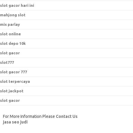
slot gacor hari ini
mahjong slot
mix parlay
slot online
slot depo 10k
slot gacor
slot777
slot gacor 777
slot terpercaya
slot jackpot
slot gacor
For More Information Please
Contact Us
jasa seo judi