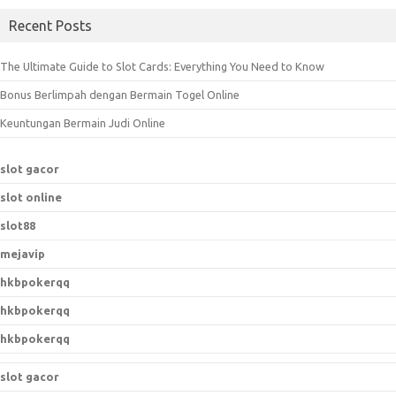
a
Recent Posts
r
c
The Ultimate Guide to Slot Cards: Everything You Need to Know
h
Bonus Berlimpah dengan Bermain Togel Online
f
o
Keuntungan Bermain Judi Online
r
:
slot gacor
slot online
slot88
mejavip
hkbpokerqq
hkbpokerqq
hkbpokerqq
slot gacor