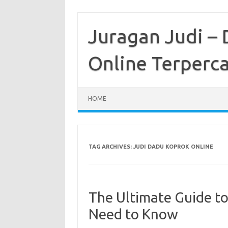
Skip
to
content
Juragan Judi – 
Online Terperc
HOME
TAG ARCHIVES:
JUDI DADU KOPROK ONLINE
The Ultimate Guide to
Need to Know