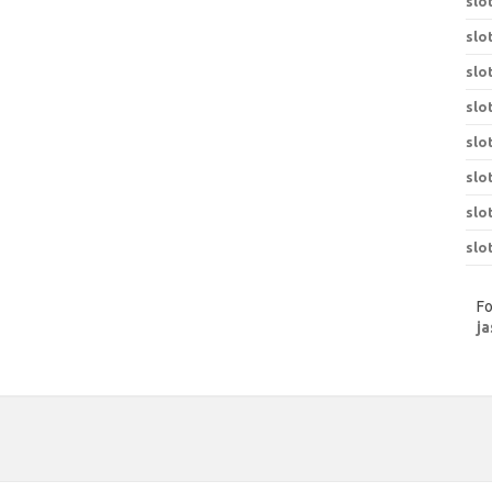
slo
slo
slo
slo
slo
slo
slo
slo
Fo
ja