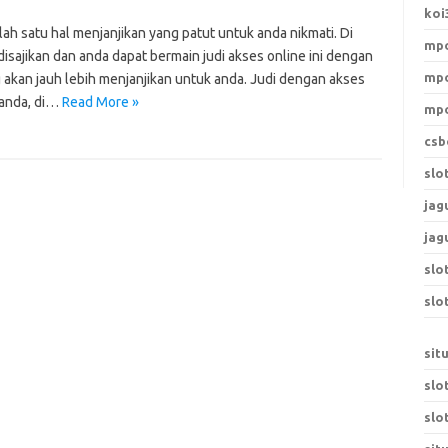
koi
lah satu hal menjanjikan yang patut untuk anda nikmati. Di
mp
disajikan dan anda dapat bermain judi akses online ini dengan
mp
 akan jauh lebih menjanjikan untuk anda. Judi dengan akses
 anda, di…
Read More »
mpo
cs
slo
jag
jag
slo
slo
sit
slo
slo