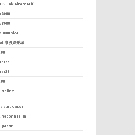
365 link alternatif
o8080
o8080
8080 slot
bet 潮勝娛樂城
t88
uar33
uar33
t88
t online
us slot gacor
t gacor hari ini
t gacor