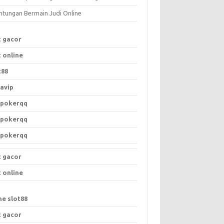
ntungan Bermain Judi Online
t gacor
t online
t88
avip
bpokerqq
bpokerqq
bpokerqq
t gacor
t online
e slot88
t gacor