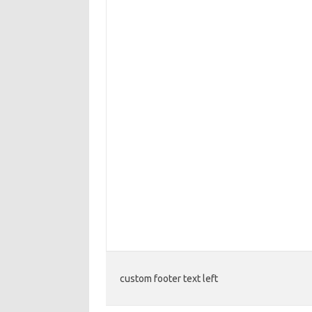
custom footer text left