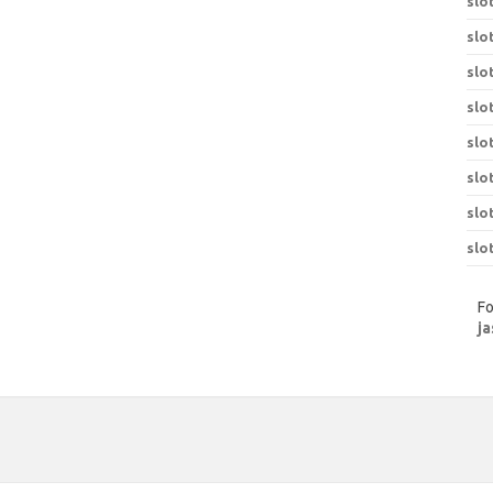
slo
slo
slo
slo
slo
slo
slo
slo
Fo
ja