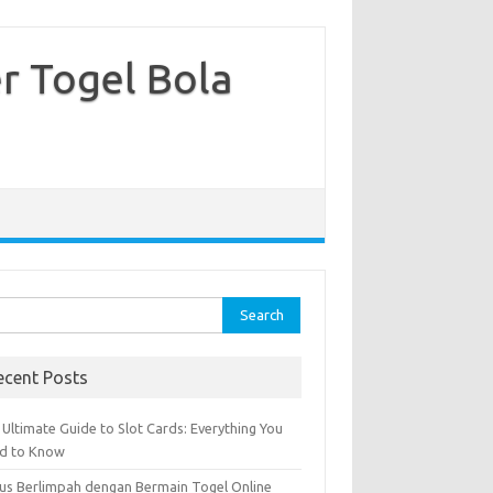
er Togel Bola
rch
ecent Posts
Ultimate Guide to Slot Cards: Everything You
d to Know
us Berlimpah dengan Bermain Togel Online