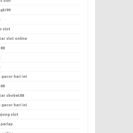
us slot
gki99
t
o slot
tar slot online
t88
t
t
t gacor hari ini
t88
tar sbobet88
t gacor hari ini
jong slot
 parlay