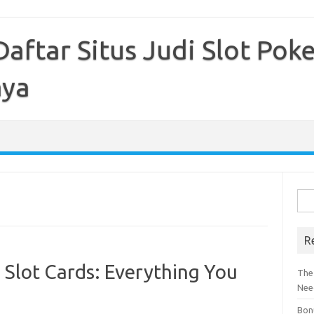
Daftar Situs Judi Slot Pok
aya
Sea
for:
R
 Slot Cards: Everything You
The 
Nee
Bon