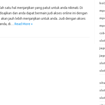
koi
lah satu hal menjanjikan yang patut untuk anda nikmati. Di
mp
disajikan dan anda dapat bermain judi akses online ini dengan
mp
 akan jauh lebih menjanjikan untuk anda. Judi dengan akses
 anda, di…
Read More »
mpo
cs
slo
jag
jag
slo
slo
sit
slo
slo