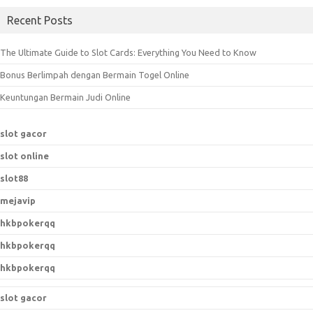
a
Recent Posts
r
c
The Ultimate Guide to Slot Cards: Everything You Need to Know
h
Bonus Berlimpah dengan Bermain Togel Online
f
o
Keuntungan Bermain Judi Online
r
:
slot gacor
slot online
slot88
mejavip
hkbpokerqq
hkbpokerqq
hkbpokerqq
slot gacor