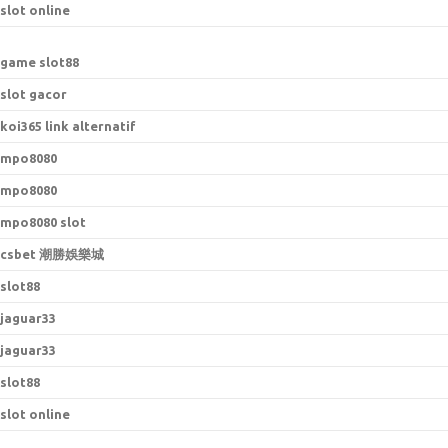
slot online
game slot88
slot gacor
koi365 link alternatif
mpo8080
mpo8080
mpo8080 slot
csbet 潮勝娛樂城
slot88
jaguar33
jaguar33
slot88
slot online