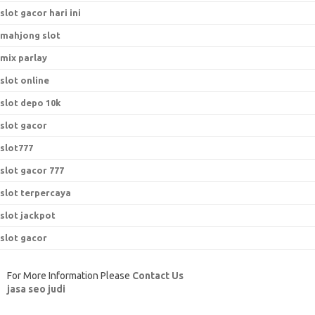
slot gacor hari ini
mahjong slot
mix parlay
slot online
slot depo 10k
slot gacor
slot777
slot gacor 777
slot terpercaya
slot jackpot
slot gacor
For More Information Please
Contact Us
jasa seo judi