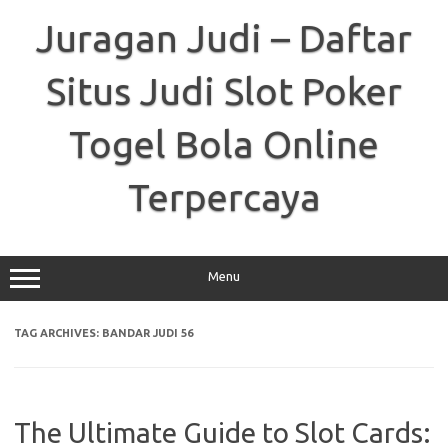
Skip
to
Juragan Judi – Daftar
content
Situs Judi Slot Poker
Togel Bola Online
Terpercaya
Menu
TAG ARCHIVES:
BANDAR JUDI 56
The Ultimate Guide to Slot Cards: