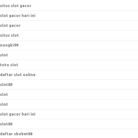
situs slot gacor
slot gacor hari ini
slot gacor
situs slot
nongki99
slot
toto slot
daftar slot online
slot88
slot
slot
slot gacor hari ini
slot88
daftar sbobet88