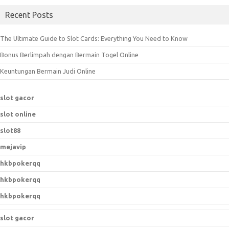
a
Recent Posts
r
c
The Ultimate Guide to Slot Cards: Everything You Need to Know
h
Bonus Berlimpah dengan Bermain Togel Online
f
o
Keuntungan Bermain Judi Online
r
:
slot gacor
slot online
slot88
mejavip
hkbpokerqq
hkbpokerqq
hkbpokerqq
slot gacor