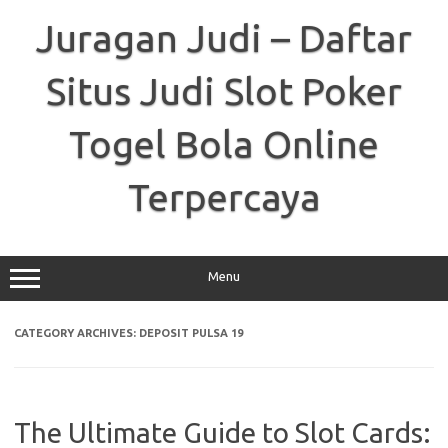
Skip
to
Juragan Judi – Daftar
content
Situs Judi Slot Poker
Togel Bola Online
Terpercaya
Menu
CATEGORY ARCHIVES:
DEPOSIT PULSA 19
The Ultimate Guide to Slot Cards: