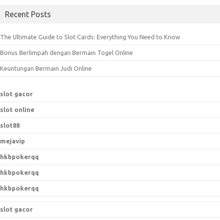
a
Recent Posts
r
c
The Ultimate Guide to Slot Cards: Everything You Need to Know
h
Bonus Berlimpah dengan Bermain Togel Online
f
o
Keuntungan Bermain Judi Online
r
:
slot gacor
slot online
slot88
mejavip
hkbpokerqq
hkbpokerqq
hkbpokerqq
slot gacor