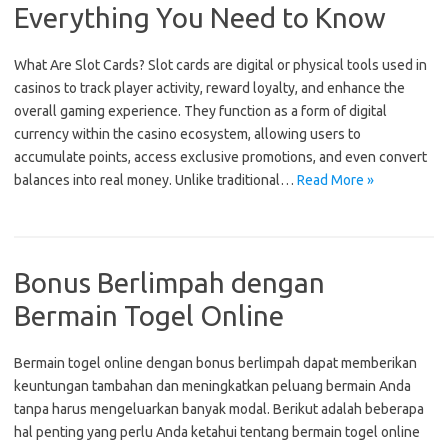
Everything You Need to Know
What Are Slot Cards? Slot cards are digital or physical tools used in
casinos to track player activity, reward loyalty, and enhance the
overall gaming experience. They function as a form of digital
currency within the casino ecosystem, allowing users to
accumulate points, access exclusive promotions, and even convert
balances into real money. Unlike traditional…
Read More »
Bonus Berlimpah dengan
Bermain Togel Online
Bermain togel online dengan bonus berlimpah dapat memberikan
keuntungan tambahan dan meningkatkan peluang bermain Anda
tanpa harus mengeluarkan banyak modal. Berikut adalah beberapa
hal penting yang perlu Anda ketahui tentang bermain togel online