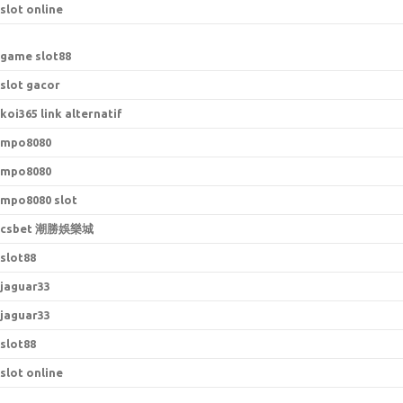
slot online
game slot88
slot gacor
koi365 link alternatif
mpo8080
mpo8080
mpo8080 slot
csbet 潮勝娛樂城
slot88
jaguar33
jaguar33
slot88
slot online