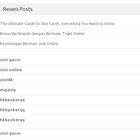
a
Recent Posts
r
c
The Ultimate Guide to Slot Cards: Everything You Need to Know
h
Bonus Berlimpah dengan Bermain Togel Online
f
o
Keuntungan Bermain Judi Online
r
:
slot gacor
slot online
slot88
mejavip
hkbpokerqq
hkbpokerqq
hkbpokerqq
slot gacor