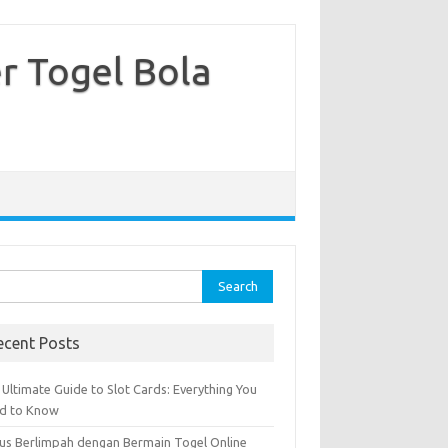
er Togel Bola
rch
ecent Posts
Ultimate Guide to Slot Cards: Everything You
d to Know
us Berlimpah dengan Bermain Togel Online