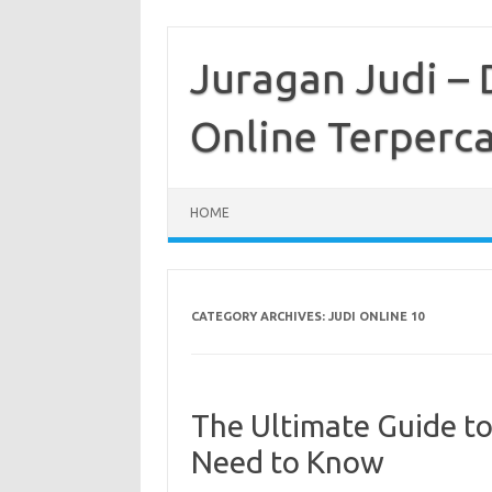
Skip
to
content
Juragan Judi – 
Online Terperc
HOME
CATEGORY ARCHIVES:
JUDI ONLINE 10
The Ultimate Guide to
Need to Know