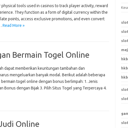
 physical tools used in casinos to track player activity, reward
Keu
rience. They function as a form of digital currency within the
late points, access exclusive promotions, and even convert
slo
l…
Read More »
slo
slo
mej
an Bermain Togel Online
hk
pah dapat memberikan keuntungan tambahan dan
hk
arus mengeluarkan banyak modal. Berikut adalah beberapa
hk
 bermain togel online dengan bonus berlimpah: 1. Jenis
 Bonus dengan Bijak 3. Pilih Situs Togel yang Terpercaya 4.
slo
slo
gam
Judi Online
slo