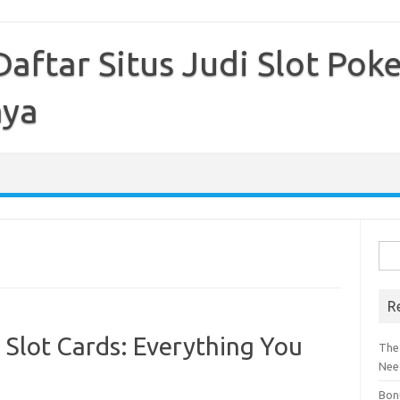
Daftar Situs Judi Slot Pok
aya
Sea
for:
R
 Slot Cards: Everything You
The 
Nee
Bon