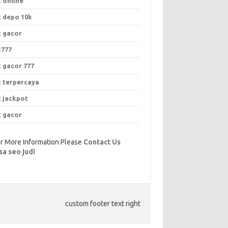
t online
t depo 10k
t gacor
t777
t gacor 777
t terpercaya
t jackpot
t gacor
r More Information Please
Contact Us
sa seo judi
custom footer text right