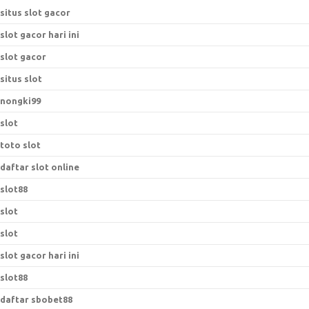
situs slot gacor
slot gacor hari ini
slot gacor
situs slot
nongki99
slot
toto slot
daftar slot online
slot88
slot
slot
slot gacor hari ini
slot88
daftar sbobet88