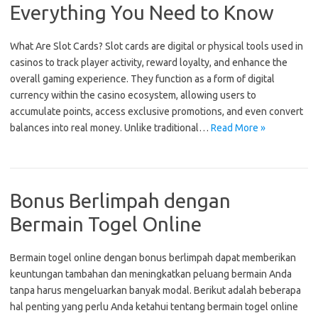
Everything You Need to Know
What Are Slot Cards? Slot cards are digital or physical tools used in
casinos to track player activity, reward loyalty, and enhance the
overall gaming experience. They function as a form of digital
currency within the casino ecosystem, allowing users to
accumulate points, access exclusive promotions, and even convert
balances into real money. Unlike traditional…
Read More »
Bonus Berlimpah dengan
Bermain Togel Online
Bermain togel online dengan bonus berlimpah dapat memberikan
keuntungan tambahan dan meningkatkan peluang bermain Anda
tanpa harus mengeluarkan banyak modal. Berikut adalah beberapa
hal penting yang perlu Anda ketahui tentang bermain togel online