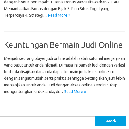
dengan bonus berlimpah: 1. Jenis Bonus yang Ditawarkan 2. Cara
Memanfaatkan Bonus dengan Bijak 3. Pilih Situs Togel yang
Terpercaya 4. Strategi…
Read More »
Keuntungan Bermain Judi Online
Menjadi seorang player judi online adalah salah satu hal menjanjikan
yang patut untuk anda nikmati. Di masa ini banyak judi dengan variasi
berbeda disajikan dan anda dapat bermain judi akses online ini
dengan sangat mudah serta praktis sehingga betting akan jauh lebih
menjanjikan untuk anda. Judi dengan akses online sendiri cukup
menguntungkan untuk anda, di…
Read More »
S
e