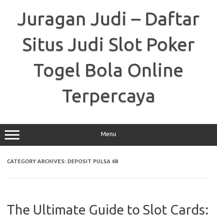
Skip
to
Juragan Judi – Daftar
content
Situs Judi Slot Poker
Togel Bola Online
Terpercaya
Menu
CATEGORY ARCHIVES:
DEPOSIT PULSA 68
The Ultimate Guide to Slot Cards: