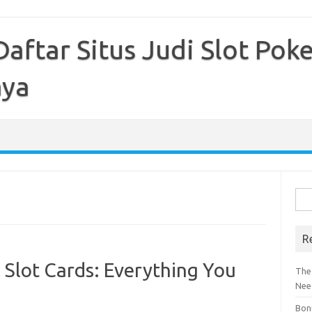
Daftar Situs Judi Slot Pok
aya
Sea
for:
R
 Slot Cards: Everything You
The 
Nee
Bon