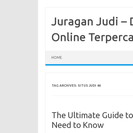
Skip
to
content
Juragan Judi – 
Online Terperc
HOME
TAG ARCHIVES:
SITUS JUDI 46
The Ultimate Guide to
Need to Know