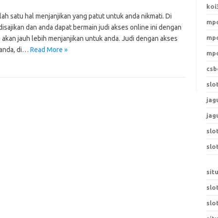
koi
lah satu hal menjanjikan yang patut untuk anda nikmati. Di
mp
disajikan dan anda dapat bermain judi akses online ini dengan
mp
 akan jauh lebih menjanjikan untuk anda. Judi dengan akses
 anda, di…
Read More »
mpo
cs
slo
jag
jag
slo
slo
sit
slo
slo