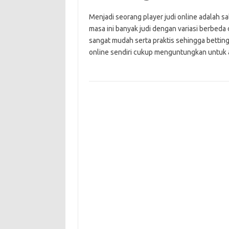
Menjadi seorang player judi online adalah sa
masa ini banyak judi dengan variasi berbeda 
sangat mudah serta praktis sehingga betting
online sendiri cukup menguntungkan untuk