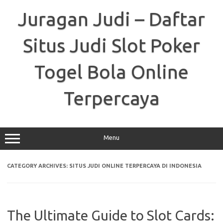
Skip
to
Juragan Judi – Daftar
content
Situs Judi Slot Poker
Togel Bola Online
Terpercaya
Menu
CATEGORY ARCHIVES:
SITUS JUDI ONLINE TERPERCAYA DI INDONESIA
The Ultimate Guide to Slot Cards: