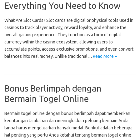
Everything You Need to Know
What Are Slot Cards? Slot cards are digital or physical tools used in
casinos to track player activity, reward loyalty, and enhance the
overall gaming experience. They function as a form of digital
currency within the casino ecosystem, allowing users to
accumulate points, access exclusive promotions, and even convert
balances into real money. Unlike traditional…
Read More »
Bonus Berlimpah dengan
Bermain Togel Online
Bermain togel online dengan bonus berlimpah dapat memberikan
keuntungan tambahan dan meningkatkan peluang bermain Anda
tanpa harus mengeluarkan banyak modal. Berikut adalah beberapa
hal penting yang perlu Anda ketahui tentang bermain togel online