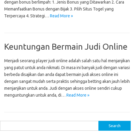
dengan bonus berlimpah: 1. Jenis Bonus yang Ditawarkan 2. Cara
Memanfaatkan Bonus dengan Bijak 3. Pilih Situs Togel yang
Terpercaya 4. Strategi…
Read More »
Keuntungan Bermain Judi Online
Menjadi seorang player judi online adalah salah satu hal menjanjikan
yang patut untuk anda nikmati. Di masa ini banyak judi dengan variasi
berbeda disajikan dan anda dapat bermain judi akses online ini
dengan sangat mudah serta praktis sehingga betting akan jauh lebih
menjanjikan untuk anda. Judi dengan akses online sendiri cukup
menguntungkan untuk anda, di…
Read More »
S
e