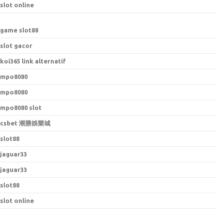
slot online
game slot88
slot gacor
koi365 link alternatif
mpo8080
mpo8080
mpo8080 slot
csbet 潮勝娛樂城
slot88
jaguar33
jaguar33
slot88
slot online