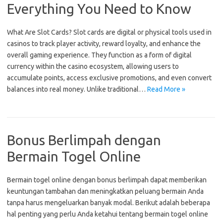
Everything You Need to Know
What Are Slot Cards? Slot cards are digital or physical tools used in
casinos to track player activity, reward loyalty, and enhance the
overall gaming experience. They function as a form of digital
currency within the casino ecosystem, allowing users to
accumulate points, access exclusive promotions, and even convert
balances into real money. Unlike traditional…
Read More »
Bonus Berlimpah dengan
Bermain Togel Online
Bermain togel online dengan bonus berlimpah dapat memberikan
keuntungan tambahan dan meningkatkan peluang bermain Anda
tanpa harus mengeluarkan banyak modal. Berikut adalah beberapa
hal penting yang perlu Anda ketahui tentang bermain togel online