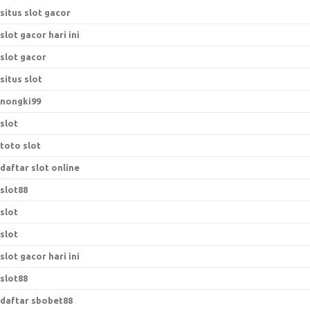
situs slot gacor
slot gacor hari ini
slot gacor
situs slot
nongki99
slot
toto slot
daftar slot online
slot88
slot
slot
slot gacor hari ini
slot88
daftar sbobet88