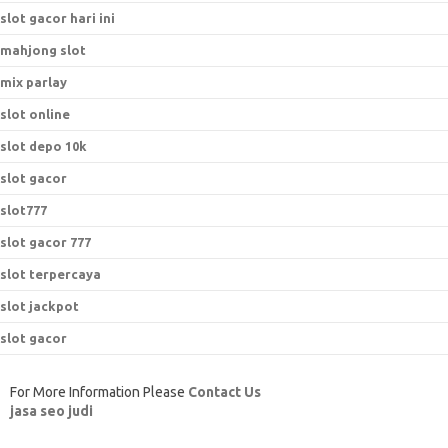
slot gacor hari ini
mahjong slot
mix parlay
slot online
slot depo 10k
slot gacor
slot777
slot gacor 777
slot terpercaya
slot jackpot
slot gacor
For More Information Please
Contact Us
jasa seo judi