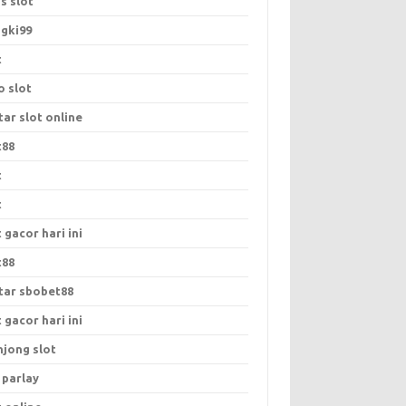
us slot
gki99
t
o slot
tar slot online
t88
t
t
t gacor hari ini
t88
tar sbobet88
t gacor hari ini
jong slot
 parlay