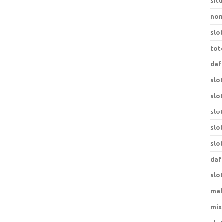
sit
non
slo
tot
daf
slo
slo
slo
slo
slo
daf
slo
mah
mix