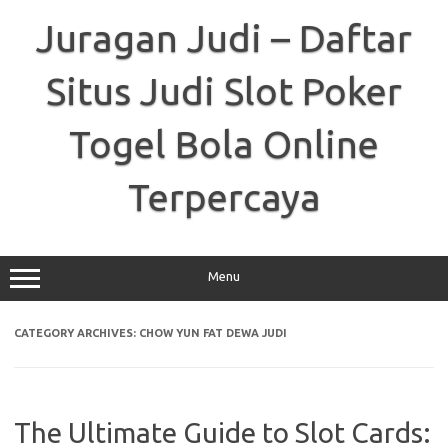
Skip
to
Juragan Judi – Daftar
content
Situs Judi Slot Poker
Togel Bola Online
Terpercaya
Menu
CATEGORY ARCHIVES:
CHOW YUN FAT DEWA JUDI
The Ultimate Guide to Slot Cards: