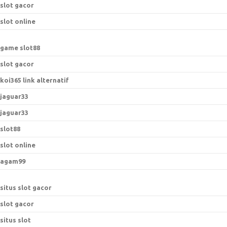
slot gacor
slot online
game slot88
slot gacor
koi365 link alternatif
jaguar33
jaguar33
slot88
slot online
agam99
situs slot gacor
slot gacor
situs slot