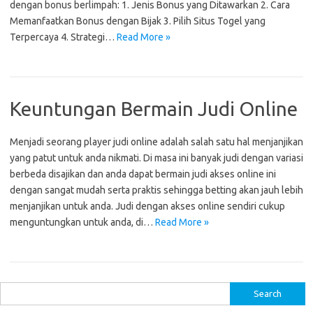
dengan bonus berlimpah: 1. Jenis Bonus yang Ditawarkan 2. Cara
Memanfaatkan Bonus dengan Bijak 3. Pilih Situs Togel yang
Terpercaya 4. Strategi…
Read More »
Keuntungan Bermain Judi Online
Menjadi seorang player judi online adalah salah satu hal menjanjikan
yang patut untuk anda nikmati. Di masa ini banyak judi dengan variasi
berbeda disajikan dan anda dapat bermain judi akses online ini
dengan sangat mudah serta praktis sehingga betting akan jauh lebih
menjanjikan untuk anda. Judi dengan akses online sendiri cukup
menguntungkan untuk anda, di…
Read More »
S
e