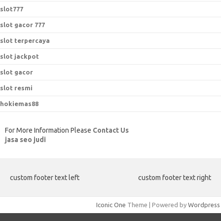
slot777
slot gacor 777
slot terpercaya
slot jackpot
slot gacor
slot resmi
hokiemas88
For More Information Please
Contact Us
jasa seo judi
custom footer text left
custom footer text right
Iconic One
Theme | Powered by
Wordpress