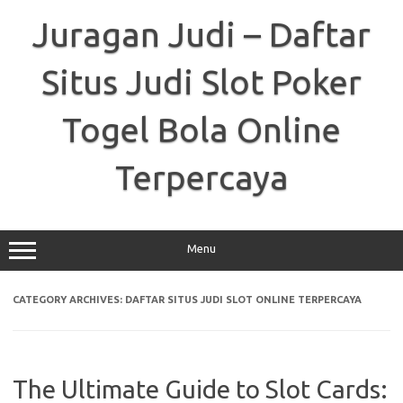
Skip
to
Juragan Judi – Daftar
content
Situs Judi Slot Poker
Togel Bola Online
Terpercaya
Menu
CATEGORY ARCHIVES:
DAFTAR SITUS JUDI SLOT ONLINE TERPERCAYA
The Ultimate Guide to Slot Cards: