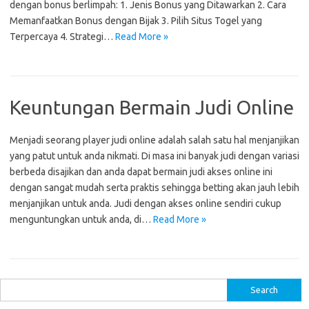
dengan bonus berlimpah: 1. Jenis Bonus yang Ditawarkan 2. Cara
Memanfaatkan Bonus dengan Bijak 3. Pilih Situs Togel yang
Terpercaya 4. Strategi…
Read More »
Keuntungan Bermain Judi Online
Menjadi seorang player judi online adalah salah satu hal menjanjikan
yang patut untuk anda nikmati. Di masa ini banyak judi dengan variasi
berbeda disajikan dan anda dapat bermain judi akses online ini
dengan sangat mudah serta praktis sehingga betting akan jauh lebih
menjanjikan untuk anda. Judi dengan akses online sendiri cukup
menguntungkan untuk anda, di…
Read More »
S
e