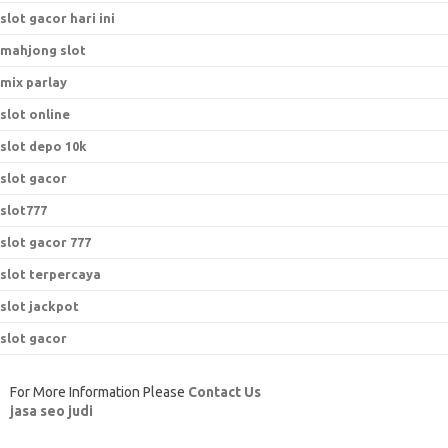
slot gacor hari ini
mahjong slot
mix parlay
slot online
slot depo 10k
slot gacor
slot777
slot gacor 777
slot terpercaya
slot jackpot
slot gacor
For More Information Please
Contact Us
jasa seo judi