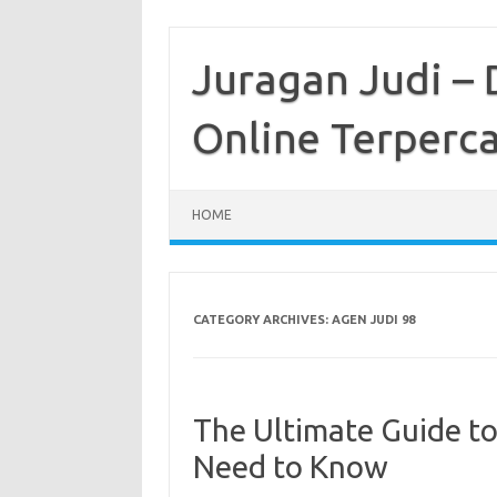
Skip
to
content
Juragan Judi – 
Online Terperc
HOME
CATEGORY ARCHIVES:
AGEN JUDI 98
The Ultimate Guide to
Need to Know