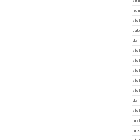
sit
non
slo
tot
daf
slo
slo
slo
slo
slo
daf
slo
mah
mix