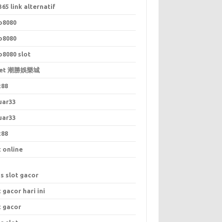
365 link alternatif
o8080
o8080
8080 slot
bet 潮勝娛樂城
t88
uar33
uar33
t88
t online
us slot gacor
t gacor hari ini
t gacor