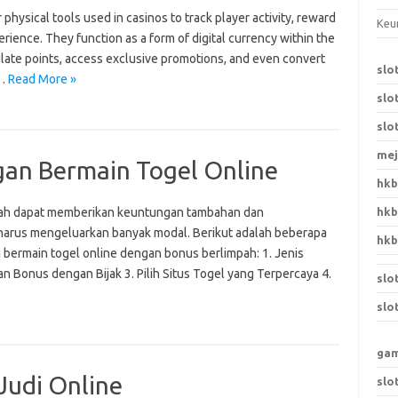
 physical tools used in casinos to track player activity, reward
Keu
rience. They function as a form of digital currency within the
late points, access exclusive promotions, and even convert
slo
l…
Read More »
slo
slo
mej
an Bermain Togel Online
hk
pah dapat memberikan keuntungan tambahan dan
hk
arus mengeluarkan banyak modal. Berikut adalah beberapa
hk
 bermain togel online dengan bonus berlimpah: 1. Jenis
 Bonus dengan Bijak 3. Pilih Situs Togel yang Terpercaya 4.
slo
slo
gam
Judi Online
slo