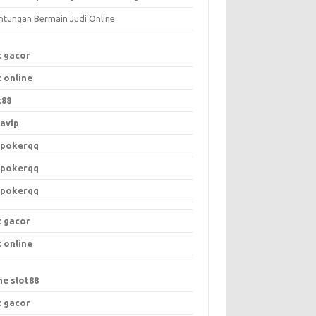
ntungan Bermain Judi Online
t gacor
t online
t88
avip
bpokerqq
bpokerqq
bpokerqq
t gacor
t online
e slot88
t gacor