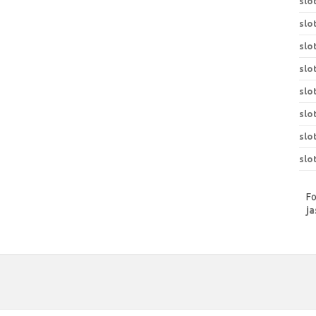
slo
slo
slo
slo
slo
slo
slo
slo
Fo
ja