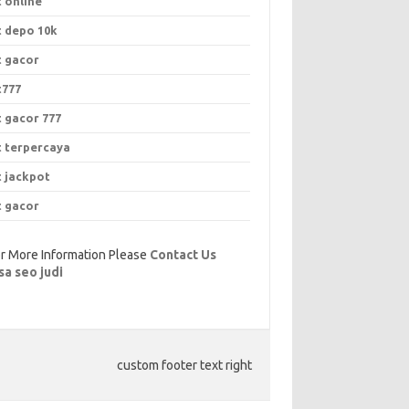
t online
t depo 10k
t gacor
t777
t gacor 777
t terpercaya
t jackpot
t gacor
r More Information Please
Contact Us
sa seo judi
custom footer text right