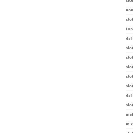
sit
non
slo
tot
daf
slo
slo
slo
slo
slo
daf
slo
mah
mix