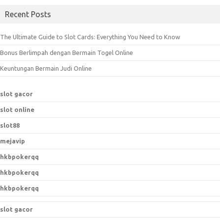
a
Recent Posts
r
c
The Ultimate Guide to Slot Cards: Everything You Need to Know
h
Bonus Berlimpah dengan Bermain Togel Online
f
o
Keuntungan Bermain Judi Online
r
:
slot gacor
slot online
slot88
mejavip
hkbpokerqq
hkbpokerqq
hkbpokerqq
slot gacor