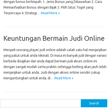
dengan bonus berlimpah: 1. Jenis Bonus yang Ditawarkan 2. Cara
Memanfaatkan Bonus dengan Bijak 3. Pilih Situs Togel yang
Terpercaya 4. Strategi…
Read More »
Keuntungan Bermain Judi Online
Menjadi seorang player judi online adalah salah satu hal menjanjikan
yang patut untuk anda nikmati. Di masa ini banyak judi dengan variasi
berbeda disajikan dan anda dapat bermain judi akses online ini
dengan sangat mudah serta praktis sehingga betting akan jauh lebih
menjanjikan untuk anda. Judi dengan akses online sendiri cukup
menguntungkan untuk anda, di…
Read More »
S
e