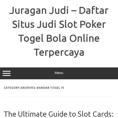
Skip
to
Juragan Judi – Daftar
content
Situs Judi Slot Poker
Togel Bola Online
Terpercaya
Menu
CATEGORY ARCHIVES:
BANDAR TOGEL 75
The Ultimate Guide to Slot Cards: