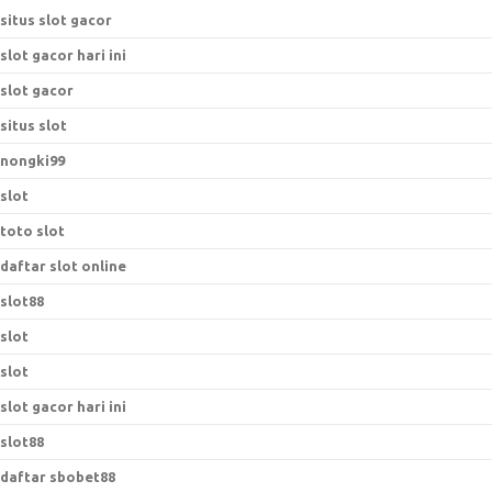
situs slot gacor
slot gacor hari ini
slot gacor
situs slot
nongki99
slot
toto slot
daftar slot online
slot88
slot
slot
slot gacor hari ini
slot88
daftar sbobet88