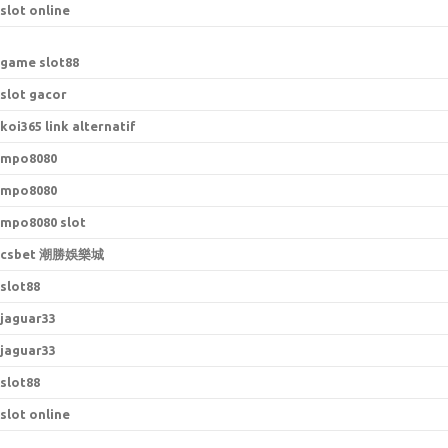
slot online
game slot88
slot gacor
koi365 link alternatif
mpo8080
mpo8080
mpo8080 slot
csbet 潮勝娛樂城
slot88
jaguar33
jaguar33
slot88
slot online