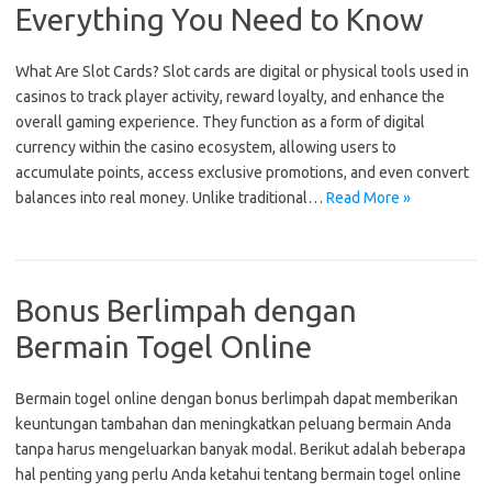
Everything You Need to Know
What Are Slot Cards? Slot cards are digital or physical tools used in
casinos to track player activity, reward loyalty, and enhance the
overall gaming experience. They function as a form of digital
currency within the casino ecosystem, allowing users to
accumulate points, access exclusive promotions, and even convert
balances into real money. Unlike traditional…
Read More »
Bonus Berlimpah dengan
Bermain Togel Online
Bermain togel online dengan bonus berlimpah dapat memberikan
keuntungan tambahan dan meningkatkan peluang bermain Anda
tanpa harus mengeluarkan banyak modal. Berikut adalah beberapa
hal penting yang perlu Anda ketahui tentang bermain togel online