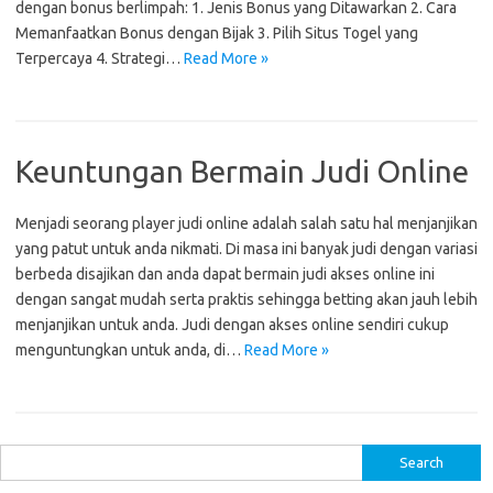
dengan bonus berlimpah: 1. Jenis Bonus yang Ditawarkan 2. Cara
Memanfaatkan Bonus dengan Bijak 3. Pilih Situs Togel yang
Terpercaya 4. Strategi…
Read More »
Keuntungan Bermain Judi Online
Menjadi seorang player judi online adalah salah satu hal menjanjikan
yang patut untuk anda nikmati. Di masa ini banyak judi dengan variasi
berbeda disajikan dan anda dapat bermain judi akses online ini
dengan sangat mudah serta praktis sehingga betting akan jauh lebih
menjanjikan untuk anda. Judi dengan akses online sendiri cukup
menguntungkan untuk anda, di…
Read More »
S
e