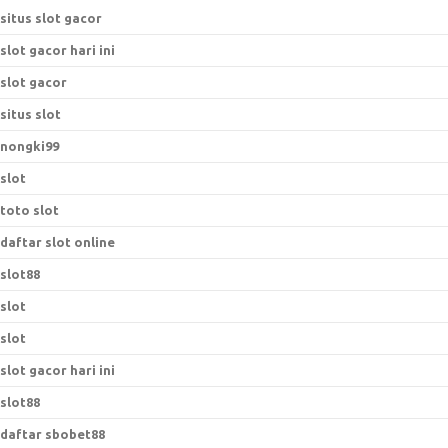
situs slot gacor
slot gacor hari ini
slot gacor
situs slot
nongki99
slot
toto slot
daftar slot online
slot88
slot
slot
slot gacor hari ini
slot88
daftar sbobet88