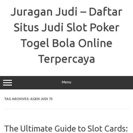
Skip
to
Juragan Judi – Daftar
content
Situs Judi Slot Poker
Togel Bola Online
Terpercaya
Menu
TAG ARCHIVES:
AGEN JUDI 75
The Ultimate Guide to Slot Cards: