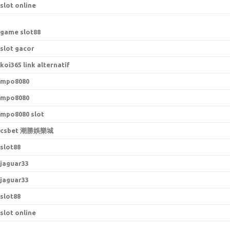
slot online
game slot88
slot gacor
koi365 link alternatif
mpo8080
mpo8080
mpo8080 slot
csbet 潮勝娛樂城
slot88
jaguar33
jaguar33
slot88
slot online