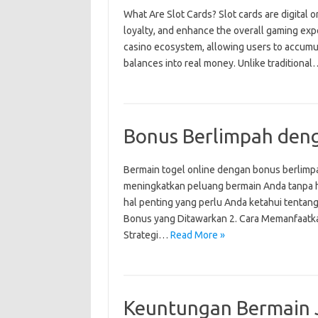
What Are Slot Cards? Slot cards are digital or
loyalty, and enhance the overall gaming expe
casino ecosystem, allowing users to accumu
balances into real money. Unlike traditiona
Bonus Berlimpah deng
Bermain togel online dengan bonus berlim
meningkatkan peluang bermain Anda tanpa h
hal penting yang perlu Anda ketahui tentang
Bonus yang Ditawarkan 2. Cara Memanfaatkan
Strategi…
Read More »
Keuntungan Bermain 