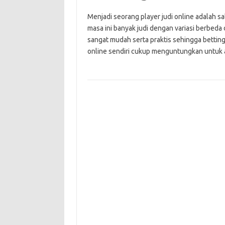
Menjadi seorang player judi online adalah sa
masa ini banyak judi dengan variasi berbeda 
sangat mudah serta praktis sehingga betting
online sendiri cukup menguntungkan untuk