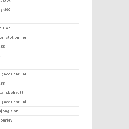
us slot
gki99
t
o slot
tar slot online
t88
t
t
t gacor hari ini
t88
tar sbobet88
t gacor hari ini
jong slot
 parlay