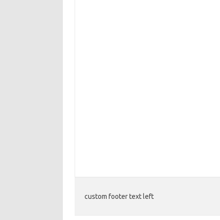
custom footer text left