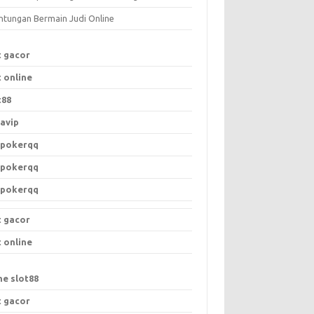
ntungan Bermain Judi Online
t gacor
t online
t88
avip
bpokerqq
bpokerqq
bpokerqq
t gacor
t online
e slot88
t gacor