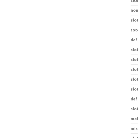
sit
non
slo
tot
daf
slo
slo
slo
slo
slo
daf
slo
mah
mix