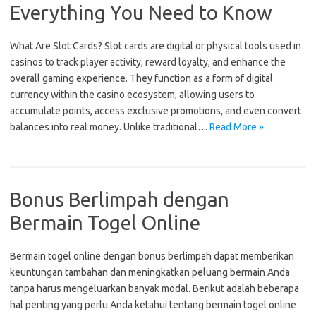
Everything You Need to Know
What Are Slot Cards? Slot cards are digital or physical tools used in
casinos to track player activity, reward loyalty, and enhance the
overall gaming experience. They function as a form of digital
currency within the casino ecosystem, allowing users to
accumulate points, access exclusive promotions, and even convert
balances into real money. Unlike traditional…
Read More »
Bonus Berlimpah dengan
Bermain Togel Online
Bermain togel online dengan bonus berlimpah dapat memberikan
keuntungan tambahan dan meningkatkan peluang bermain Anda
tanpa harus mengeluarkan banyak modal. Berikut adalah beberapa
hal penting yang perlu Anda ketahui tentang bermain togel online