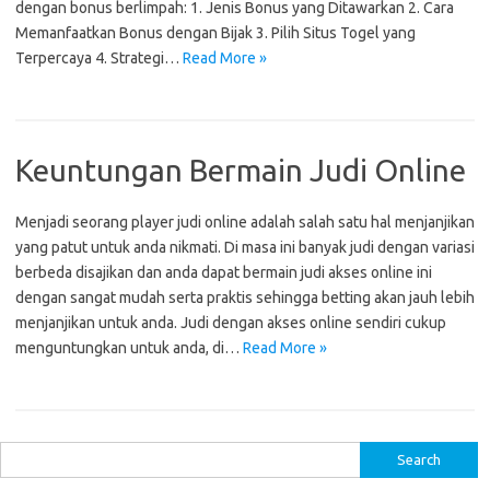
dengan bonus berlimpah: 1. Jenis Bonus yang Ditawarkan 2. Cara
Memanfaatkan Bonus dengan Bijak 3. Pilih Situs Togel yang
Terpercaya 4. Strategi…
Read More »
Keuntungan Bermain Judi Online
Menjadi seorang player judi online adalah salah satu hal menjanjikan
yang patut untuk anda nikmati. Di masa ini banyak judi dengan variasi
berbeda disajikan dan anda dapat bermain judi akses online ini
dengan sangat mudah serta praktis sehingga betting akan jauh lebih
menjanjikan untuk anda. Judi dengan akses online sendiri cukup
menguntungkan untuk anda, di…
Read More »
S
e