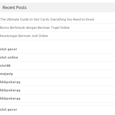
a
Recent Posts
r
c
The Ultimate Guide to Slot Cards: Everything You Need to Know
h
Bonus Berlimpah dengan Bermain Togel Online
f
o
Keuntungan Bermain Judi Online
r
:
slot gacor
slot online
slot88
mejavip
hkbpokerqq
hkbpokerqq
hkbpokerqq
slot gacor