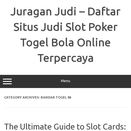
Skip
to
Juragan Judi – Daftar
content
Situs Judi Slot Poker
Togel Bola Online
Terpercaya
Menu
CATEGORY ARCHIVES:
BANDAR TOGEL 86
The Ultimate Guide to Slot Cards: