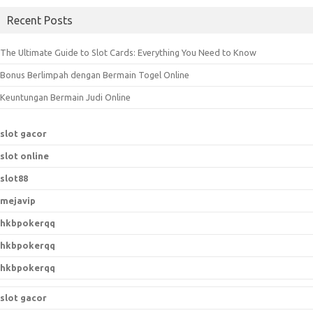
a
Recent Posts
r
c
The Ultimate Guide to Slot Cards: Everything You Need to Know
h
Bonus Berlimpah dengan Bermain Togel Online
f
o
Keuntungan Bermain Judi Online
r
:
slot gacor
slot online
slot88
mejavip
hkbpokerqq
hkbpokerqq
hkbpokerqq
slot gacor