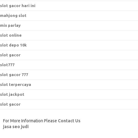
slot gacor hari ini
mahjong slot
mix parlay
slot online
slot depo 10k
slot gacor
slot777
slot gacor 777
slot terpercaya
slot jackpot
slot gacor
For More Information Please
Contact Us
jasa seo judi